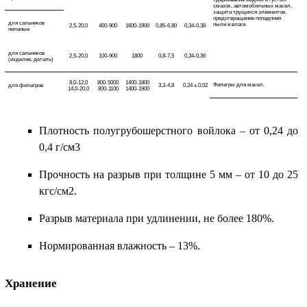
смазок, автомобильных масел,
защита трущихся элементов,
предотвращение попадпния
для сальников
пыли и влаги.
2,5-20,0
400-900
1600-1900
0,85-6,80
0,34-0,38
пиленые
для сальников
2,5-20,0
100-900
1800
0,8-7,5
0,34-0,36
(изделие, деталь)
8,0-12,0
800-5000
1400-1800
Фильтры для масел.
для фильтров
3,3-4,8
0,24 ± 0,02
14,0-20,0
800-1100
1400-1900
Плотность полугрубошерстного войлока – от 0,24 до
0,4 г/см3
Прочность на разрыв при толщине 5 мм – от 10 до 25
кгс/см2.
Разрыв материала при удлинении, не более 180%.
Нормированная влажность – 13%.
Хранение