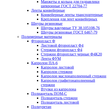
Манжеты и кольца для гидравлики
шевронные ГОСТ 22704-77
Ленты конвейерные
Конвейерные ленты транспортерные
Крепления для лент конвейерных
Шнуры резиновые
Шнуры вакумные ТУ 38.105108-76
Шнуры резиновые ГОСТ 6467-79
Полимерные материалы
Фторопласт Ф
Листовой фторопласт Ф4
Стержни фторопласт Ф4
Стержни фторопласт черные Ф4К20
Лента ФУМ
Капролон ПА-6
Капролон листовой
Капролон стержни
Капролон маслонаполненный стержни
Капролон графитонаполненный
стержни
Втулки из капролона
Полиацеталь ПОМ-С
Полиацеталь стержни
Полиацеталь листовой
Полиуретан