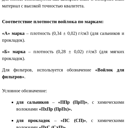
материал с высокой точностью квалитета.
Соответствие плотности войлока по маркам:
«А» марка
– плотность (0,34 ± 0,02) г/см3 (для сальников и
прокладок).
«Б» марка
– плотность (0,28 ± 0,02) г/см3 (для мягких
прокладок).
Для фильтров, используется обозначение
«Войлок для
фильтров»
.
Условное обозначение:
для сальников
–
«ППр (ПрП)»
, с химическими
волокнами
«ПхПр (ПрПх)».
для прокладок
–
«ПС (СП)»
, с химическими
волокнами
«ПхС (СхП)».