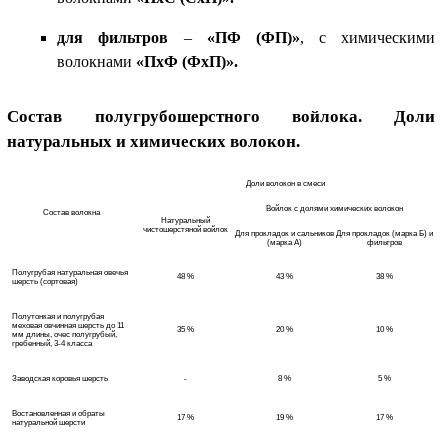
для фильтров
–
«ПФ (ФП)»
, с химическими
волокнами
«ПхФ (ФхП)».
Состав полугрубошерстного войлока. Доли
натуральных и химических волокон.
Доли волокон в смеси
Войлок с долями химических волокон
Состав волокна
Натуральный
чистошерстяной войлок
Для прокладок и сальников
Для прокладок (марка Б) и
(марка А)
фильтров
Полугрубая натуральная овечья
48 %
43 %
38 %
шерсть (сортовая)
Полутонкая и полугрубая
меховая овчинная шерсть до 11
35 %
20 %
10 %
мм длины, очес полугрубый,
гребенный, 3-4 класса
Заводская коровья шерсть
-
8 %
5 %
Востановленная и обраты
17 %
19 %
17 %
натуральной шерсти