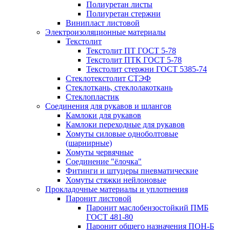
Полиуретан листы
Полиуретан стержни
Винипласт листовой
Электроизоляционные материалы
Текстолит
Текстолит ПТ ГОСТ 5-78
Текстолит ПТК ГОСТ 5-78
Текстолит стержни ГОСТ 5385-74
Стеклотекстолит СТЭФ
Стеклоткань, стеклолакоткань
Стеклопластик
Соединения для рукавов и шлангов
Камлоки для рукавов
Камлоки переходные для рукавов
Хомуты силовые одноболтовые
(шарнирные)
Хомуты червячные
Соединение "ёлочка"
Фитинги и штуцеры пневматические
Хомуты стяжки нейлоновые
Прокладочные материалы и уплотнения
Паронит листовой
Паронит маслобензостойкий ПМБ
ГОСТ 481-80
Паронит общего назначения ПОН-Б