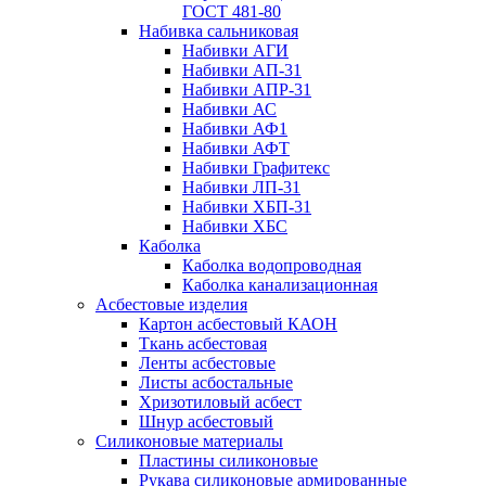
ГОСТ 481-80
Набивка сальниковая
Набивки АГИ
Набивки АП-31
Набивки АПР-31
Набивки АС
Набивки АФ1
Набивки АФТ
Набивки Графитекс
Набивки ЛП-31
Набивки ХБП-31
Набивки ХБС
Каболка
Каболка водопроводная
Каболка канализационная
Асбестовые изделия
Картон асбестовый КАОН
Ткань асбестовая
Ленты асбестовые
Листы асбостальные
Хризотиловый асбеcт
Шнур асбестовый
Силиконовые материалы
Пластины силиконовые
Рукава силиконовые армированные