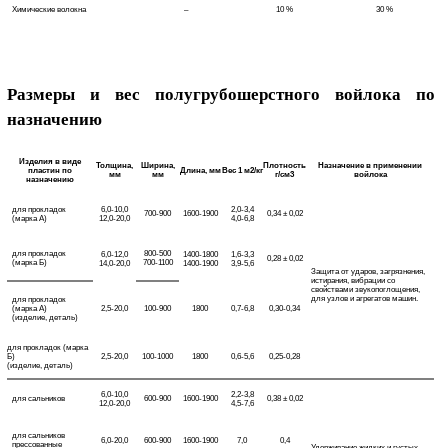
Химические волокна
–
10 %
30 %
Размеры и вес полугрубошерстного войлока по
назначению
Изделия в виде
Толщина,
Ширина,
Плотность
Назначение в применении
пластин по
Длина, мм
Вес 1 м2/кг
мм
мм
г/см3
войлока
назначению
для прокладок
6,0-10,0
2,0-3,4
700-900
1600-1900
0,34 ± 0,02
(марка А)
12,0-20,0
4,0-6,8
для прокладок
800-500
6,0-12,0
1400-1800
1,6-3,3
0,28 ± 0,02
(марка Б)
700-1100
14,0-20,0
1400-1900
3,9-5,6
Защита от ударов, загрязнения,
истирания, вибрации со
свойствами звукопоглощения,
для узлов и агрегатов машин.
для прокладок
(марка А)
2,5-20,0
100-900
1800
0,7-6,8
0,30-0,34
(изделие, деталь)
для прокладок (марка
Б)
2,5-20,0
100-1000
1800
0,6-5,6
0,25-0,28
(изделие, деталь)
6,0-10,0
2,2-3,8
для сальников
600-900
1600-1900
0,38 ± 0,02
12,0-20,0
4,5-7,6
для сальников
6,0-20,0
600-900
1600-1900
7,0
0,4
прессованные
Удерживание жидких и густых