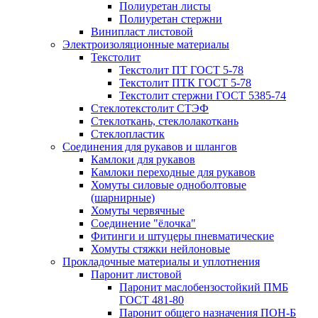
Полиуретан листы
Полиуретан стержни
Винипласт листовой
Электроизоляционные материалы
Текстолит
Текстолит ПТ ГОСТ 5-78
Текстолит ПТК ГОСТ 5-78
Текстолит стержни ГОСТ 5385-74
Стеклотекстолит СТЭФ
Стеклоткань, стеклолакоткань
Стеклопластик
Соединения для рукавов и шлангов
Камлоки для рукавов
Камлоки переходные для рукавов
Хомуты силовые одноболтовые
(шарнирные)
Хомуты червячные
Соединение "ёлочка"
Фитинги и штуцеры пневматические
Хомуты стяжки нейлоновые
Прокладочные материалы и уплотнения
Паронит листовой
Паронит маслобензостойкий ПМБ
ГОСТ 481-80
Паронит общего назначения ПОН-Б