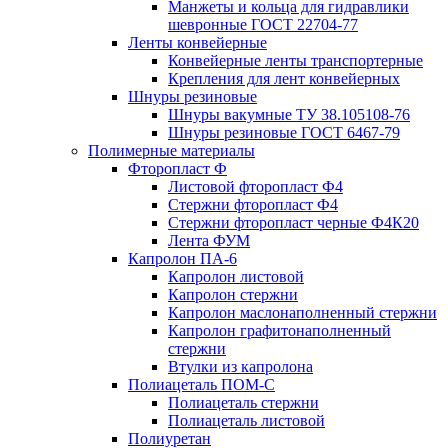
Манжеты и кольца для гидравлики
шевронные ГОСТ 22704-77
Ленты конвейерные
Конвейерные ленты транспортерные
Крепления для лент конвейерных
Шнуры резиновые
Шнуры вакумные ТУ 38.105108-76
Шнуры резиновые ГОСТ 6467-79
Полимерные материалы
Фторопласт Ф
Листовой фторопласт Ф4
Стержни фторопласт Ф4
Стержни фторопласт черные Ф4К20
Лента ФУМ
Капролон ПА-6
Капролон листовой
Капролон стержни
Капролон маслонаполненный стержни
Капролон графитонаполненный
стержни
Втулки из капролона
Полиацеталь ПОМ-С
Полиацеталь стержни
Полиацеталь листовой
Полиуретан