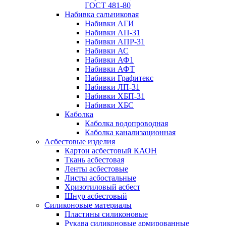
ГОСТ 481-80
Набивка сальниковая
Набивки АГИ
Набивки АП-31
Набивки АПР-31
Набивки АС
Набивки АФ1
Набивки АФТ
Набивки Графитекс
Набивки ЛП-31
Набивки ХБП-31
Набивки ХБС
Каболка
Каболка водопроводная
Каболка канализационная
Асбестовые изделия
Картон асбестовый КАОН
Ткань асбестовая
Ленты асбестовые
Листы асбостальные
Хризотиловый асбеcт
Шнур асбестовый
Силиконовые материалы
Пластины силиконовые
Рукава силиконовые армированные