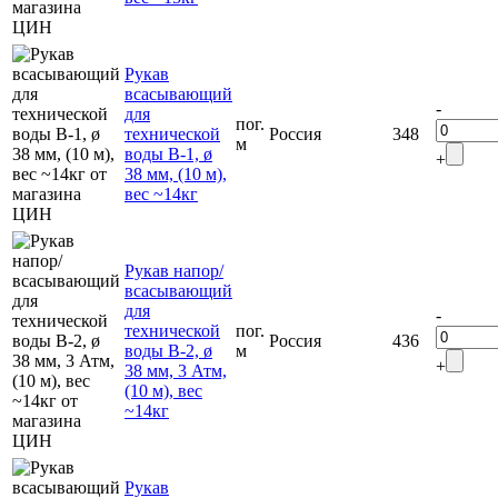
Рукав
всасывающий
-
для
пог.
технической
Россия
348
м
воды В-1, ø
+
38 мм, (10 м),
вес ~14кг
Рукав напор/
всасывающий
для
-
технической
пог.
Россия
436
воды В-2, ø
м
+
38 мм, 3 Атм,
(10 м), вес
~14кг
Рукав