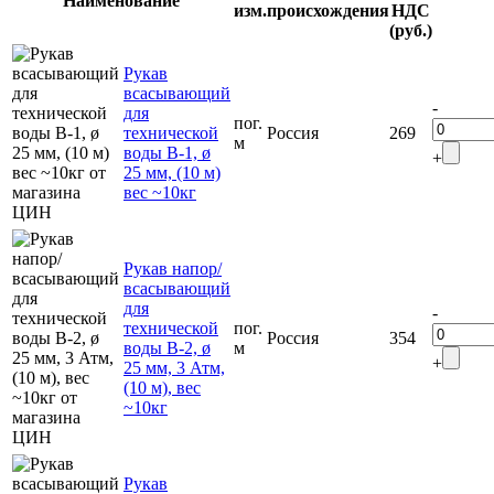
Наименование
изм.
происхождения
НДС
(руб.)
Рукав
всасывающий
-
для
пог.
технической
Россия
269
м
воды В-1, ø
+
25 мм, (10 м)
вес ~10кг
Рукав напор/
всасывающий
для
-
технической
пог.
Россия
354
воды В-2, ø
м
+
25 мм, 3 Атм,
(10 м), вес
~10кг
Рукав