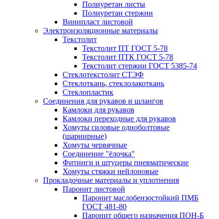
Полиуретан листы
Полиуретан стержни
Винипласт листовой
Электроизоляционные материалы
Текстолит
Текстолит ПТ ГОСТ 5-78
Текстолит ПТК ГОСТ 5-78
Текстолит стержни ГОСТ 5385-74
Стеклотекстолит СТЭФ
Стеклоткань, стеклолакоткань
Стеклопластик
Соединения для рукавов и шлангов
Камлоки для рукавов
Камлоки переходные для рукавов
Хомуты силовые одноболтовые
(шарнирные)
Хомуты червячные
Соединение "ёлочка"
Фитинги и штуцеры пневматические
Хомуты стяжки нейлоновые
Прокладочные материалы и уплотнения
Паронит листовой
Паронит маслобензостойкий ПМБ
ГОСТ 481-80
Паронит общего назначения ПОН-Б