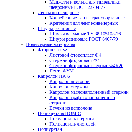
Манжеты и кольца для гидравлики
шевронные ГОСТ 22704-77
Ленты конвейерные
Конвейерные ленты транспортерные
Крепления для лент конвейерных
Шнуры резиновые
Шнуры вакумные ТУ 38.105108-76
Шнуры резиновые ГОСТ 6467-79
Полимерные материалы
Фторопласт Ф
Листовой фторопласт Ф4
Стержни фторопласт Ф4
Стержни фторопласт черные Ф4К20
Лента ФУМ
Капролон ПА-6
Капролон листовой
Капролон стержни
Капролон маслонаполненный стержни
Капролон графитонаполненный
стержни
Втулки из капролона
Полиацеталь ПОМ-С
Полиацеталь стержни
Полиацеталь листовой
Полиуретан