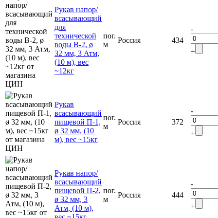
Рукав напор/
всасывающий
для
-
технической
пог.
Россия
434
воды В-2, ø
м
+
32 мм, 3 Атм,
(10 м), вес
~12кг
Рукав
-
всасывающий
пог.
пищевой П-1,
Россия
372
м
ø 32 мм, (10
+
м), вес ~15кг
Рукав напор/
всасывающий
-
пищевой П-2,
пог.
Россия
444
ø 32 мм, 3
м
+
Атм, (10 м),
вес ~15кг