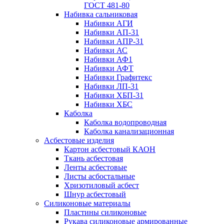
ГОСТ 481-80
Набивка сальниковая
Набивки АГИ
Набивки АП-31
Набивки АПР-31
Набивки АС
Набивки АФ1
Набивки АФТ
Набивки Графитекс
Набивки ЛП-31
Набивки ХБП-31
Набивки ХБС
Каболка
Каболка водопроводная
Каболка канализационная
Асбестовые изделия
Картон асбестовый КАОН
Ткань асбестовая
Ленты асбестовые
Листы асбостальные
Хризотиловый асбеcт
Шнур асбестовый
Силиконовые материалы
Пластины силиконовые
Рукава силиконовые армированные