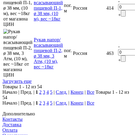
-
всасывающий
пог.
пищевой П-1,
Россия
414
м
ø 38 мм, (10
+
м), вес ~18кг
Рукав напор/
всасывающий
-
пищевой П-2,
пог.
Россия
463
ø 38 мм, 3
м
+
Атм, (10 м),
вес ~18кг
Загрузить еще
Товары 1 - 12 из 54
Начало | Пред. |
1
2
3
4
5
|
След.
|
Конец
|
Все
Товары 1 - 12 из
54
Начало | Пред. |
1
2
3
4
5
|
След.
|
Конец
|
Все
Дополнительно
Контакты
Доставка
Оплата