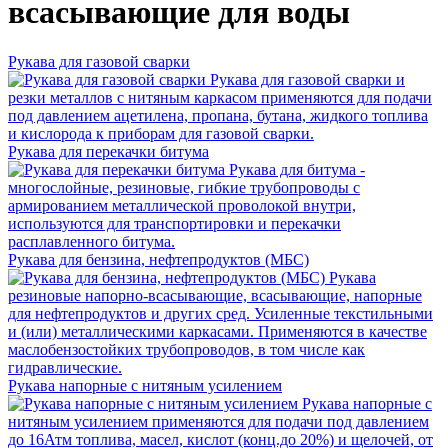
всасывающие для воды
Рукава для газовой сварки
Рукава для газовой сварки и
резки металлов с нитяным каркасом применяются для подачи
под давлением ацетилена, пропана, бутана, жидкого топлива
и кислорода к приборам для газовой сварки.
Рукава для перекачки битума
Рукава для битума -
многослойные, резиновые, гибкие трубопроводы с
армированием металлической проволокой внутри,
используются для транспортировки и перекачки
расплавленного битума.
Рукава для бензина, нефтепродуктов (МБС)
Рукава
резиновые напорно-всасывающие, всасывающие, напорные
для нефтепродуктов и других сред. Усиленные текстильными
и (или) металлическими каркасами. Применяются в качестве
маслобензостойких трубопроводов, в том числе как
гидравлические.
Рукава напорные с нитяным усилением
Рукава напорные с
нитяным усилением применяются для подачи под давлением
до 16Атм топлива, масел, кислот (конц.до 20%) и щелочей, от