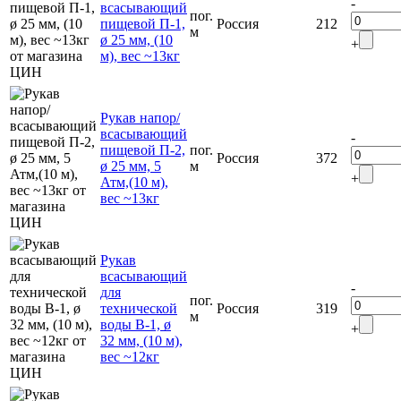
-
всасывающий
пог.
пищевой П-1,
Россия
212
м
ø 25 мм, (10
+
м), вес ~13кг
Рукав напор/
всасывающий
-
пищевой П-2,
пог.
Россия
372
ø 25 мм, 5
м
+
Атм,(10 м),
вес ~13кг
Рукав
всасывающий
-
для
пог.
технической
Россия
319
м
воды В-1, ø
+
32 мм, (10 м),
вес ~12кг