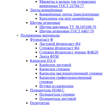
Манжеты и кольца для гидравлики
шевронные ГОСТ 22704-77
Ленты конвейерные
Конвейерные ленты транспортерные
Крепления для лент конвейерных
Шнуры резиновые
Шнуры вакумные ТУ 38.105108-76
Шнуры резиновые ГОСТ 6467-79
Полимерные материалы
Фторопласт Ф
Листовой фторопласт Ф4
Стержни фторопласт Ф4
Стержни фторопласт черные Ф4К20
Лента ФУМ
Капролон ПА-6
Капролон листовой
Капролон стержни
Капролон маслонаполненный стержни
Капролон графитонаполненный
стержни
Втулки из капролона
Полиацеталь ПОМ-С
Полиацеталь стержни
Полиацеталь листовой
Полиуретан