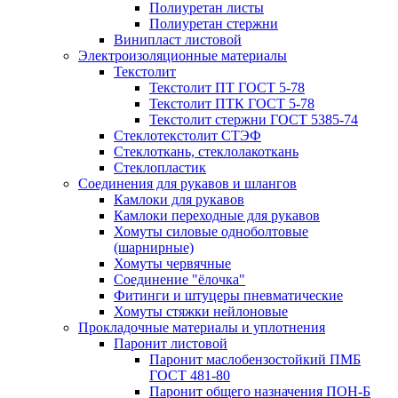
Полиуретан листы
Полиуретан стержни
Винипласт листовой
Электроизоляционные материалы
Текстолит
Текстолит ПТ ГОСТ 5-78
Текстолит ПТК ГОСТ 5-78
Текстолит стержни ГОСТ 5385-74
Стеклотекстолит СТЭФ
Стеклоткань, стеклолакоткань
Стеклопластик
Соединения для рукавов и шлангов
Камлоки для рукавов
Камлоки переходные для рукавов
Хомуты силовые одноболтовые
(шарнирные)
Хомуты червячные
Соединение "ёлочка"
Фитинги и штуцеры пневматические
Хомуты стяжки нейлоновые
Прокладочные материалы и уплотнения
Паронит листовой
Паронит маслобензостойкий ПМБ
ГОСТ 481-80
Паронит общего назначения ПОН-Б