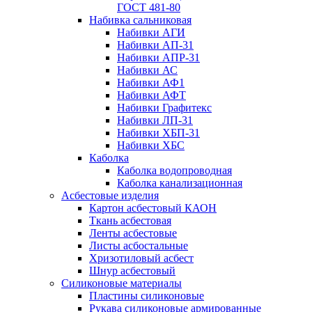
ГОСТ 481-80
Набивка сальниковая
Набивки АГИ
Набивки АП-31
Набивки АПР-31
Набивки АС
Набивки АФ1
Набивки АФТ
Набивки Графитекс
Набивки ЛП-31
Набивки ХБП-31
Набивки ХБС
Каболка
Каболка водопроводная
Каболка канализационная
Асбестовые изделия
Картон асбестовый КАОН
Ткань асбестовая
Ленты асбестовые
Листы асбостальные
Хризотиловый асбеcт
Шнур асбестовый
Силиконовые материалы
Пластины силиконовые
Рукава силиконовые армированные