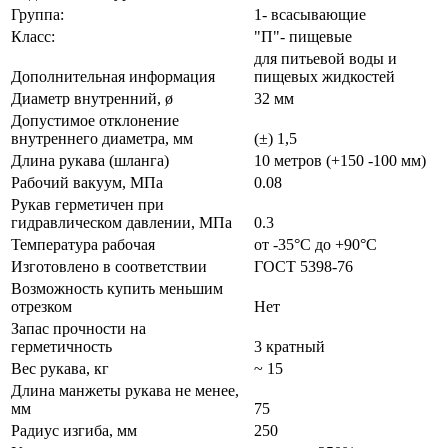
Группа:
1- всасывающие
Класс:
"П"- пищевые
для питьевой воды и
Дополнительная информация
пищевых жидкостей
Диаметр внутренний, ø
32 мм
Допустимое отклонение
внутреннего диаметра, мм
(±) 1,5
Длина рукава (шланга)
10 метров (+150 -100 мм)
Рабочий вакуум, МПа
0.08
Рукав герметичен при
гидравлическом давлении, МПа
0.3
Температура рабочая
от -35°С до +90°С
Изготовлено в соответствии
ГОСТ 5398-76
Возможность купить меньшим
отрезком
Нет
Запас прочности на
герметичность
3 кратный
Вес рукава, кг
~ 15
Длина манжеты рукава не менее,
мм
75
Радиус изгиба, мм
250