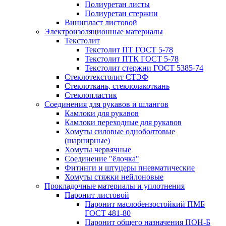
Полиуретан листы
Полиуретан стержни
Винипласт листовой
Электроизоляционные материалы
Текстолит
Текстолит ПТ ГОСТ 5-78
Текстолит ПТК ГОСТ 5-78
Текстолит стержни ГОСТ 5385-74
Стеклотекстолит СТЭФ
Стеклоткань, стеклолакоткань
Стеклопластик
Соединения для рукавов и шлангов
Камлоки для рукавов
Камлоки переходные для рукавов
Хомуты силовые одноболтовые
(шарнирные)
Хомуты червячные
Соединение "ёлочка"
Фитинги и штуцеры пневматические
Хомуты стяжки нейлоновые
Прокладочные материалы и уплотнения
Паронит листовой
Паронит маслобензостойкий ПМБ
ГОСТ 481-80
Паронит общего назначения ПОН-Б