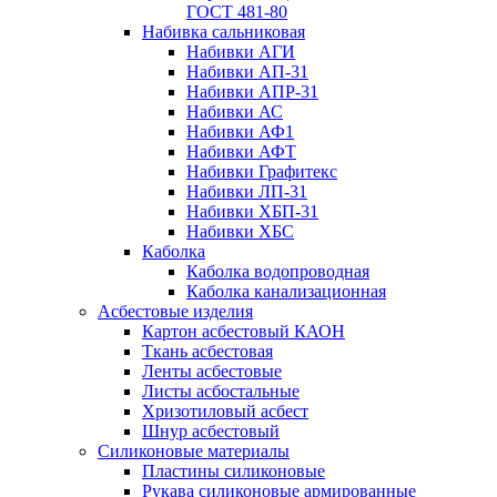
ГОСТ 481-80
Набивка сальниковая
Набивки АГИ
Набивки АП-31
Набивки АПР-31
Набивки АС
Набивки АФ1
Набивки АФТ
Набивки Графитекс
Набивки ЛП-31
Набивки ХБП-31
Набивки ХБС
Каболка
Каболка водопроводная
Каболка канализационная
Асбестовые изделия
Картон асбестовый КАОН
Ткань асбестовая
Ленты асбестовые
Листы асбостальные
Хризотиловый асбеcт
Шнур асбестовый
Силиконовые материалы
Пластины силиконовые
Рукава силиконовые армированные