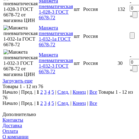
Манжета
-
пневматическая
шт
Россия
132
1-028-3 ГОСТ
+
6678-72
Манжета
пневматическая
шт
Россия
1-032-1а ГОСТ
6678-72
Манжета
-
пневматическая
шт
Россия
30
1-032-3 ГОСТ
+
6678-72
Загрузить еще
Товары 1 - 12 из 76
Начало | Пред. |
1
2
3
4
5
|
След.
|
Конец
|
Все
Товары 1 - 12 из
76
Начало | Пред. |
1
2
3
4
5
|
След.
|
Конец
|
Все
Дополнительно
Контакты
Доставка
Оплата
О компании