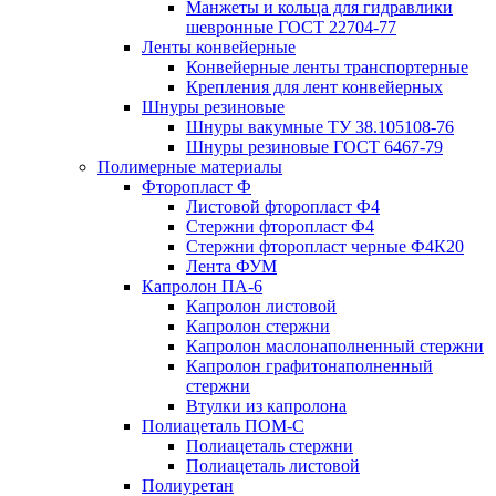
Манжеты и кольца для гидравлики
шевронные ГОСТ 22704-77
Ленты конвейерные
Конвейерные ленты транспортерные
Крепления для лент конвейерных
Шнуры резиновые
Шнуры вакумные ТУ 38.105108-76
Шнуры резиновые ГОСТ 6467-79
Полимерные материалы
Фторопласт Ф
Листовой фторопласт Ф4
Стержни фторопласт Ф4
Стержни фторопласт черные Ф4К20
Лента ФУМ
Капролон ПА-6
Капролон листовой
Капролон стержни
Капролон маслонаполненный стержни
Капролон графитонаполненный
стержни
Втулки из капролона
Полиацеталь ПОМ-С
Полиацеталь стержни
Полиацеталь листовой
Полиуретан