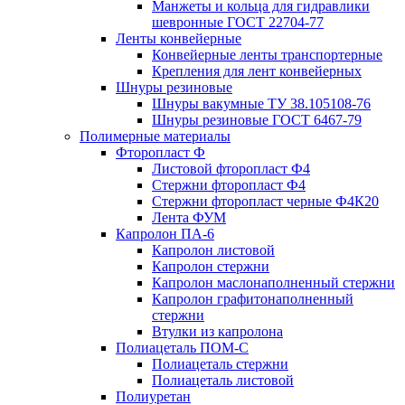
Манжеты и кольца для гидравлики
шевронные ГОСТ 22704-77
Ленты конвейерные
Конвейерные ленты транспортерные
Крепления для лент конвейерных
Шнуры резиновые
Шнуры вакумные ТУ 38.105108-76
Шнуры резиновые ГОСТ 6467-79
Полимерные материалы
Фторопласт Ф
Листовой фторопласт Ф4
Стержни фторопласт Ф4
Стержни фторопласт черные Ф4К20
Лента ФУМ
Капролон ПА-6
Капролон листовой
Капролон стержни
Капролон маслонаполненный стержни
Капролон графитонаполненный
стержни
Втулки из капролона
Полиацеталь ПОМ-С
Полиацеталь стержни
Полиацеталь листовой
Полиуретан