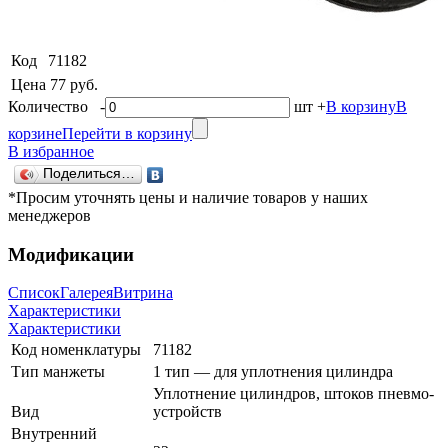
Код
71182
Цена
77 руб.
Количество
-
шт
+
В корзину
В
корзине
Перейти в корзину
В избранное
Поделиться…
*Просим уточнять цены и наличие товаров у наших
менеджеров
Модификации
Список
Галерея
Витрина
Характеристики
Характеристики
Код номенклатуры
71182
Тип манжеты
1 тип — для уплотнения цилиндра
Уплотнение цилиндров, штоков пневмо-
Вид
устройств
Внутренний