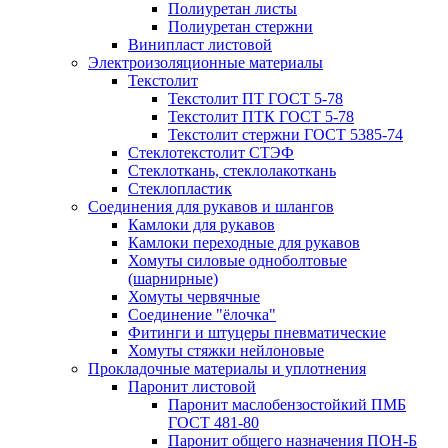
Полиуретан листы
Полиуретан стержни
Винипласт листовой
Электроизоляционные материалы
Текстолит
Текстолит ПТ ГОСТ 5-78
Текстолит ПТК ГОСТ 5-78
Текстолит стержни ГОСТ 5385-74
Стеклотекстолит СТЭФ
Стеклоткань, стеклолакоткань
Стеклопластик
Соединения для рукавов и шлангов
Камлоки для рукавов
Камлоки переходные для рукавов
Хомуты силовые одноболтовые
(шарнирные)
Хомуты червячные
Соединение "ёлочка"
Фитинги и штуцеры пневматические
Хомуты стяжки нейлоновые
Прокладочные материалы и уплотнения
Паронит листовой
Паронит маслобензостойкий ПМБ
ГОСТ 481-80
Паронит общего назначения ПОН-Б