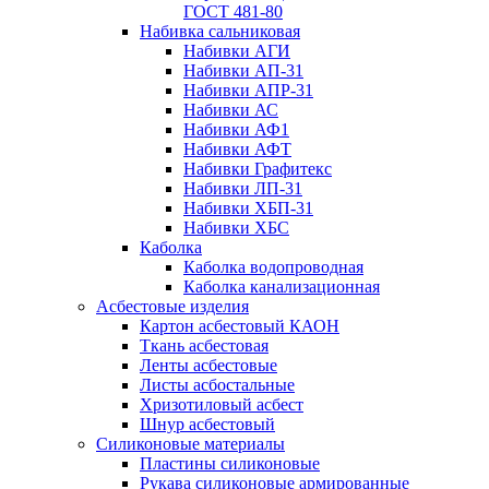
ГОСТ 481-80
Набивка сальниковая
Набивки АГИ
Набивки АП-31
Набивки АПР-31
Набивки АС
Набивки АФ1
Набивки АФТ
Набивки Графитекс
Набивки ЛП-31
Набивки ХБП-31
Набивки ХБС
Каболка
Каболка водопроводная
Каболка канализационная
Асбестовые изделия
Картон асбестовый КАОН
Ткань асбестовая
Ленты асбестовые
Листы асбостальные
Хризотиловый асбеcт
Шнур асбестовый
Силиконовые материалы
Пластины силиконовые
Рукава силиконовые армированные