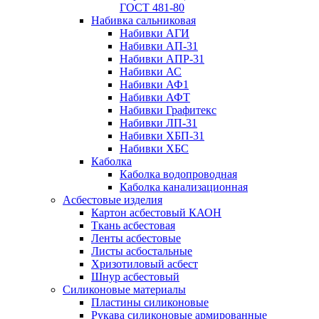
ГОСТ 481-80
Набивка сальниковая
Набивки АГИ
Набивки АП-31
Набивки АПР-31
Набивки АС
Набивки АФ1
Набивки АФТ
Набивки Графитекс
Набивки ЛП-31
Набивки ХБП-31
Набивки ХБС
Каболка
Каболка водопроводная
Каболка канализационная
Асбестовые изделия
Картон асбестовый КАОН
Ткань асбестовая
Ленты асбестовые
Листы асбостальные
Хризотиловый асбеcт
Шнур асбестовый
Силиконовые материалы
Пластины силиконовые
Рукава силиконовые армированные