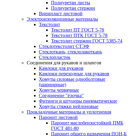
Полиуретан листы
Полиуретан стержни
Винипласт листовой
Электроизоляционные материалы
Текстолит
Текстолит ПТ ГОСТ 5-78
Текстолит ПТК ГОСТ 5-78
Текстолит стержни ГОСТ 5385-74
Стеклотекстолит СТЭФ
Стеклоткань, стеклолакоткань
Стеклопластик
Соединения для рукавов и шлангов
Камлоки для рукавов
Камлоки переходные для рукавов
Хомуты силовые одноболтовые
(шарнирные)
Хомуты червячные
Соединение "ёлочка"
Фитинги и штуцеры пневматические
Хомуты стяжки нейлоновые
Прокладочные материалы и уплотнения
Паронит листовой
Паронит маслобензостойкий ПМБ
ГОСТ 481-80
Паронит общего назначения ПОН-Б