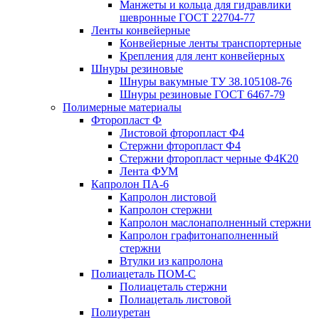
Манжеты и кольца для гидравлики
шевронные ГОСТ 22704-77
Ленты конвейерные
Конвейерные ленты транспортерные
Крепления для лент конвейерных
Шнуры резиновые
Шнуры вакумные ТУ 38.105108-76
Шнуры резиновые ГОСТ 6467-79
Полимерные материалы
Фторопласт Ф
Листовой фторопласт Ф4
Стержни фторопласт Ф4
Стержни фторопласт черные Ф4К20
Лента ФУМ
Капролон ПА-6
Капролон листовой
Капролон стержни
Капролон маслонаполненный стержни
Капролон графитонаполненный
стержни
Втулки из капролона
Полиацеталь ПОМ-С
Полиацеталь стержни
Полиацеталь листовой
Полиуретан