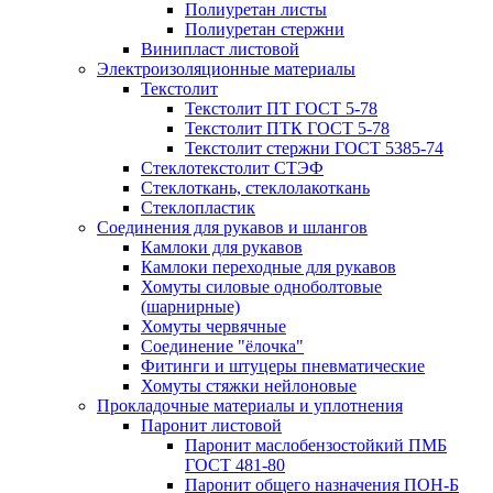
Полиуретан листы
Полиуретан стержни
Винипласт листовой
Электроизоляционные материалы
Текстолит
Текстолит ПТ ГОСТ 5-78
Текстолит ПТК ГОСТ 5-78
Текстолит стержни ГОСТ 5385-74
Стеклотекстолит СТЭФ
Стеклоткань, стеклолакоткань
Стеклопластик
Соединения для рукавов и шлангов
Камлоки для рукавов
Камлоки переходные для рукавов
Хомуты силовые одноболтовые
(шарнирные)
Хомуты червячные
Соединение "ёлочка"
Фитинги и штуцеры пневматические
Хомуты стяжки нейлоновые
Прокладочные материалы и уплотнения
Паронит листовой
Паронит маслобензостойкий ПМБ
ГОСТ 481-80
Паронит общего назначения ПОН-Б