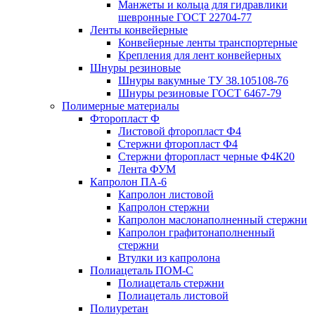
Манжеты и кольца для гидравлики
шевронные ГОСТ 22704-77
Ленты конвейерные
Конвейерные ленты транспортерные
Крепления для лент конвейерных
Шнуры резиновые
Шнуры вакумные ТУ 38.105108-76
Шнуры резиновые ГОСТ 6467-79
Полимерные материалы
Фторопласт Ф
Листовой фторопласт Ф4
Стержни фторопласт Ф4
Стержни фторопласт черные Ф4К20
Лента ФУМ
Капролон ПА-6
Капролон листовой
Капролон стержни
Капролон маслонаполненный стержни
Капролон графитонаполненный
стержни
Втулки из капролона
Полиацеталь ПОМ-С
Полиацеталь стержни
Полиацеталь листовой
Полиуретан