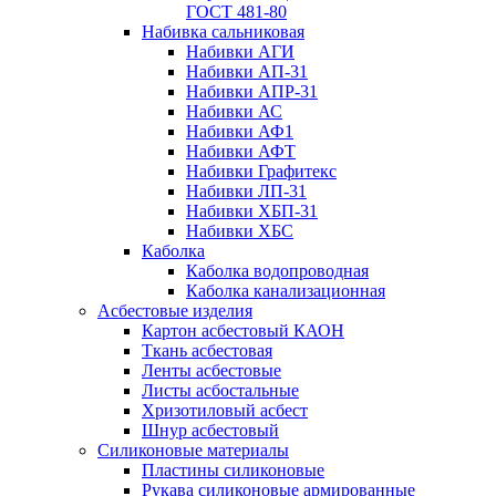
ГОСТ 481-80
Набивка сальниковая
Набивки АГИ
Набивки АП-31
Набивки АПР-31
Набивки АС
Набивки АФ1
Набивки АФТ
Набивки Графитекс
Набивки ЛП-31
Набивки ХБП-31
Набивки ХБС
Каболка
Каболка водопроводная
Каболка канализационная
Асбестовые изделия
Картон асбестовый КАОН
Ткань асбестовая
Ленты асбестовые
Листы асбостальные
Хризотиловый асбеcт
Шнур асбестовый
Силиконовые материалы
Пластины силиконовые
Рукава силиконовые армированные