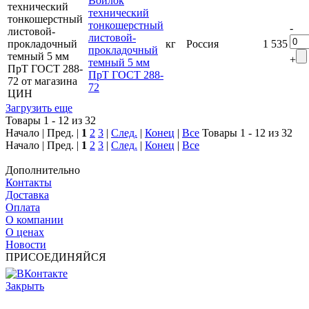
Войлок
технический
тонкошерстный
-
листовой-
кг
Россия
1 535
прокладочный
+
темный 5 мм
ПрТ ГОСТ 288-
72
Загрузить еще
Товары 1 - 12 из 32
Начало | Пред. |
1
2
3
|
След.
|
Конец
|
Все
Товары 1 - 12 из 32
Начало | Пред. |
1
2
3
|
След.
|
Конец
|
Все
Дополнительно
Контакты
Доставка
Оплата
О компании
О ценах
Новости
ПРИСОЕДИНЯЙСЯ
Закрыть
© 2017 - 2025 Все права защищены законом об авторских