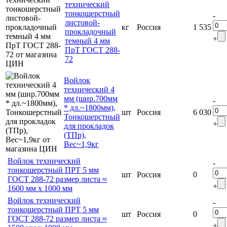
технический
тонкошерстный
-
листовой-
кг
Россия
1 535
прокладочный
+
темный 4 мм
ПрТ ГОСТ 288-
72
Войлок
технический 4
мм (шир.700мм
-
* дл.~1800мм),
шт
Россия
6 030
Тонкошерстный
+
для прокладок
(ТПр),
Вес~1,9кг
Войлок технический
-
тонкошерстный ПРТ 5 мм
шт
Россия
0
ГОСТ 288-72 размер листа ≈
+
1600 мм х 1000 мм
Войлок технический
-
тонкошерстный ПРТ 5 мм
шт
Россия
0
ГОСТ 288-72 размер листа ≈
+