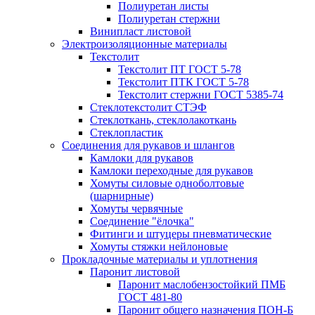
Полиуретан листы
Полиуретан стержни
Винипласт листовой
Электроизоляционные материалы
Текстолит
Текстолит ПТ ГОСТ 5-78
Текстолит ПТК ГОСТ 5-78
Текстолит стержни ГОСТ 5385-74
Стеклотекстолит СТЭФ
Стеклоткань, стеклолакоткань
Стеклопластик
Соединения для рукавов и шлангов
Камлоки для рукавов
Камлоки переходные для рукавов
Хомуты силовые одноболтовые
(шарнирные)
Хомуты червячные
Соединение "ёлочка"
Фитинги и штуцеры пневматические
Хомуты стяжки нейлоновые
Прокладочные материалы и уплотнения
Паронит листовой
Паронит маслобензостойкий ПМБ
ГОСТ 481-80
Паронит общего назначения ПОН-Б