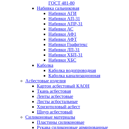
ГОСТ 481-80
Набивка сальниковая
Набивки АГИ
Набивки АП-31
Набивки АПР-31
Набивки АС
Набивки АФ1
Набивки АФТ
Набивки Графитекс
Набивки ЛП-31
Набивки ХБП-31
Набивки ХБС
Каболка
Каболка водопроводная
Каболка канализационная
Асбестовые изделия
Картон асбестовый КАОН
Ткань асбестовая
Ленты асбестовые
Листы асбостальные
Хризотиловый асбеcт
Шнур асбестовый
Силиконовые материалы
Пластины силиконовые
Рукава силиконовые армированные