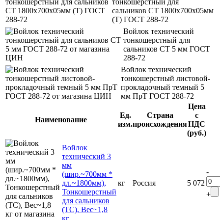
тонкошерстный для
сальников СТ 1800х700х05мм
(Т) ГОСТ 288-72
Войлок технический
тонкошерстный для
сальников СТ 5 мм ГОСТ
288-72
Войлок технический
тонкошерстный листовой-
прокладочный темный 5
мм ПрТ ГОСТ 288-72
Цена
Ед.
Страна
с
Наименование
изм.
происхождения
НДС
(руб.)
Войлок
технический 3
мм
-
(шир.~700мм *
дл.~1800мм),
кг
Россия
5 072
Тонкошерстный
+
для сальников
(ТС), Вес~1,8
кг