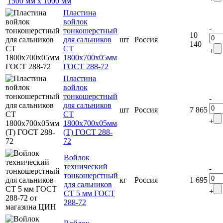
1500 мм х 1000 мм
Пластина
войлок
-
тонкошерстный
10
для сальников
шт
Россия
140
СТ
+
1800х700х05мм
ГОСТ 288-72
Пластина
войлок
тонкошерстный
-
для сальников
шт
Россия
7 865
СТ
+
1800х700х05мм
(Т) ГОСТ 288-
72
Войлок
технический
-
тонкошерстный
кг
Россия
1 695
для сальников
+
СТ 5 мм ГОСТ
288-72