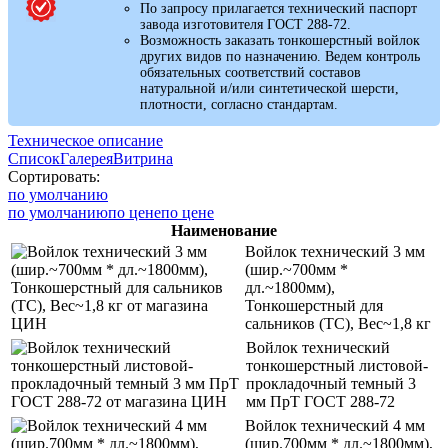
По запросу прилагается технический паспорт
завода изготовителя ГОСТ 288-72.
Возможность заказать тонкошерстный войлок
других видов по назначению. Ведем контроль
обязательных соответствий составов
натуральной и/или синтетической шерсти,
плотности, согласно стандартам.
Техническое описание
Список
Галерея
Витрина
Сортировать:
по умолчанию
по умолчанию
по цене
по цене
Наименование
Войлок технический 3 мм
(шир.~700мм *
дл.~1800мм),
Тонкошерстный для
сальников (ТС), Вес~1,8 кг
Войлок технический
тонкошерстный листовой-
прокладочный темный 3
мм ПрТ ГОСТ 288-72
Войлок технический 4 мм
(шир.700мм * дл.~1800мм),