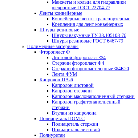
Манжеты и кольца для гидравлики
шевронные ГОСТ 22704-77
Ленты конвейерные
Конвейерные ленты транспортерные
Крепления для лент конвейерных
Шнуры резиновые
Шнуры вакумные ТУ 38.105108-76
Шнуры резиновые ГОСТ 6467-79
Полимерные материалы
Фторопласт Ф
Листовой фторопласт Ф4
Стержни фторопласт Ф4
Стержни фторопласт черные Ф4К20
Лента ФУМ
Капролон ПА-6
Капролон листовой
Капролон стержни
Капролон маслонаполненный стержни
Капролон графитонаполненный
стержни
Втулки из капролона
Полиацеталь ПОМ-С
Полиацеталь стержни
Полиацеталь листовой
Полиуретан