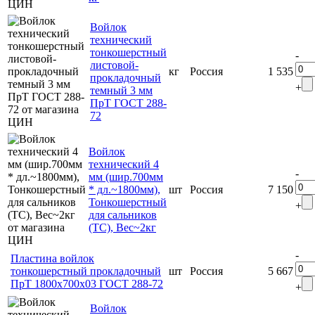
Войлок
технический
тонкошерстный
-
листовой-
кг
Россия
1 535
прокладочный
+
темный 3 мм
ПрТ ГОСТ 288-
72
Войлок
технический 4
-
мм (шир.700мм
* дл.~1800мм),
шт
Россия
7 150
Тонкошерстный
+
для сальников
(ТС), Вес~2кг
-
Пластина войлок
тонкошерстный прокладочный
шт
Россия
5 667
ПрТ 1800х700х03 ГОСТ 288-72
+
Войлок