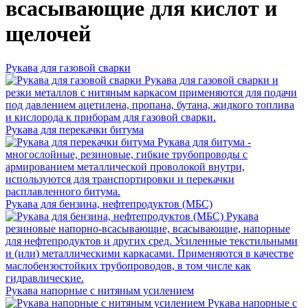
всасывающие для кислот и
щелочей
Рукава для газовой сварки
Рукава для газовой сварки и
резки металлов с нитяным каркасом применяются для подачи
под давлением ацетилена, пропана, бутана, жидкого топлива
и кислорода к приборам для газовой сварки.
Рукава для перекачки битума
Рукава для битума -
многослойные, резиновые, гибкие трубопроводы с
армированием металлической проволокой внутри,
используются для транспортировки и перекачки
расплавленного битума.
Рукава для бензина, нефтепродуктов (МБС)
Рукава
резиновые напорно-всасывающие, всасывающие, напорные
для нефтепродуктов и других сред. Усиленные текстильными
и (или) металлическими каркасами. Применяются в качестве
маслобензостойких трубопроводов, в том числе как
гидравлические.
Рукава напорные с нитяным усилением
Рукава напорные с