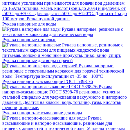
нитяным усилением применяются для подачи под давлением
до 16Атм топлива, масел, кислот (конц.до 20%) и щелочей, от
-50°С до +70°С. Для воды от -50°С до +120°С. Длина от 1 м до
100 метров. Резка нужной длины.
Рукава напорные для воды
Рукава напорные, резиновые с
текстильным каркасом для технической воды
Рукава напорные пищевые
Рукава напорные, резиновые с
текстильным каркасом для пищевых жидкостей: вода
питьевая, молоко и молочные продукты, пиво, вино, спирт.
Рукава напорные для воды горячей
Рукава напорные,
резиновые с текстильным каркасом для горячей технической
воды. Температура эксплуатации от -35 до +100°С
Рукава напорно-всасывающие ГОСТ 5398-76
Рукава
напорно-всасывающие ГОСТ 5398-76 резиновые, усилены
стальной спиралью для удерживания вакуумного и напорного
давления. Делятся на классы: вода, топливо, газы, кислоты/
щелочи, пищевые.
Рукава напорно-всасывающие для воды
Рукава
всасывающие и напорно-всасывающие, резиновые для
пищевых жидкостей и технической воды. Усилены тканевым