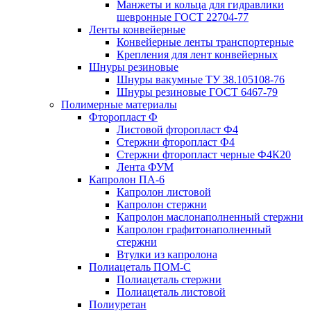
Манжеты и кольца для гидравлики
шевронные ГОСТ 22704-77
Ленты конвейерные
Конвейерные ленты транспортерные
Крепления для лент конвейерных
Шнуры резиновые
Шнуры вакумные ТУ 38.105108-76
Шнуры резиновые ГОСТ 6467-79
Полимерные материалы
Фторопласт Ф
Листовой фторопласт Ф4
Стержни фторопласт Ф4
Стержни фторопласт черные Ф4К20
Лента ФУМ
Капролон ПА-6
Капролон листовой
Капролон стержни
Капролон маслонаполненный стержни
Капролон графитонаполненный
стержни
Втулки из капролона
Полиацеталь ПОМ-С
Полиацеталь стержни
Полиацеталь листовой
Полиуретан