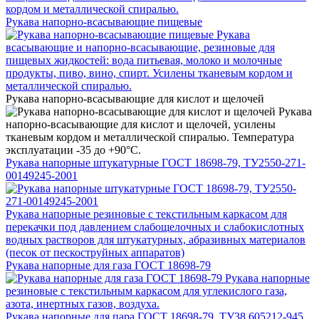
кордом и металлической спиралью.
Рукава напорно-всасывающие пищевые
Рукава
всасывающие и напорно-всасывающие, резиновые для
пищевых жидкостей: вода питьевая, молоко и молочные
продукты, пиво, вино, спирт. Усилены тканевым кордом и
металлической спиралью.
Рукава напорно-всасывающие для кислот и щелочей
Рукава
напорно-всасывающие для кислот и щелочей, усилены
тканевым кордом и металлической спиралью. Температура
эксплуатации -35 до +90°С.
Рукава напорные штукатурные ГОСТ 18698-79, ТУ2550-271-
00149245-2001
Рукава напорные резиновые с текстильным каркасом для
перекачки под давлением слабощелочных и слабокислотных
водных растворов для штукатурных, абразивных материалов
(песок от пескоструйных аппаратов)
Рукава напорные для газа ГОСТ 18698-79
Рукава напорные
резиновые с текстильным каркасом для углекислого газа,
азота, инертных газов, воздуха.
Рукава напорные для пара ГОСТ 18698-79, ТУ38.605212-945