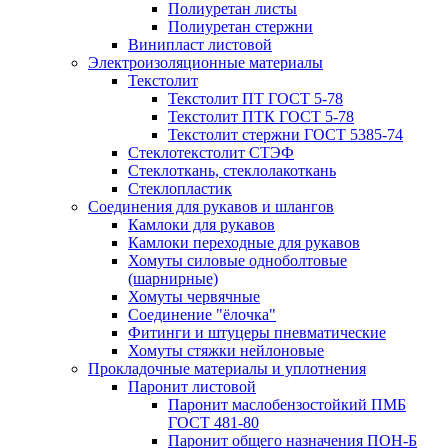
Полиуретан листы
Полиуретан стержни
Винипласт листовой
Электроизоляционные материалы
Текстолит
Текстолит ПТ ГОСТ 5-78
Текстолит ПТК ГОСТ 5-78
Текстолит стержни ГОСТ 5385-74
Стеклотекстолит СТЭФ
Стеклоткань, стеклолакоткань
Стеклопластик
Соединения для рукавов и шлангов
Камлоки для рукавов
Камлоки переходные для рукавов
Хомуты силовые одноболтовые
(шарнирные)
Хомуты червячные
Соединение "ёлочка"
Фитинги и штуцеры пневматические
Хомуты стяжки нейлоновые
Прокладочные материалы и уплотнения
Паронит листовой
Паронит маслобензостойкий ПМБ
ГОСТ 481-80
Паронит общего назначения ПОН-Б