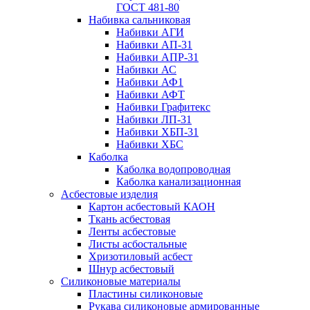
ГОСТ 481-80
Набивка сальниковая
Набивки АГИ
Набивки АП-31
Набивки АПР-31
Набивки АС
Набивки АФ1
Набивки АФТ
Набивки Графитекс
Набивки ЛП-31
Набивки ХБП-31
Набивки ХБС
Каболка
Каболка водопроводная
Каболка канализационная
Асбестовые изделия
Картон асбестовый КАОН
Ткань асбестовая
Ленты асбестовые
Листы асбостальные
Хризотиловый асбеcт
Шнур асбестовый
Силиконовые материалы
Пластины силиконовые
Рукава силиконовые армированные