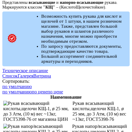
Представлены
всасывающие
и
напорно-всасывающие
рукава.
Маркируются классом
"КЩ"
– (КислотоЩелочестойкие).
Возможность купить рукава для кислот и
щелочей от 1 штуки, в нашем розничном
магазине. Также, представлен большой
выбор рукавов и шлангов различного
назначения, многие можно приобрести
необходимым отрезком.
По запросу предоставляются документы,
подтверждающие качество товара.
Большой ассортимент соединительной
арматуры и переходников.
Техническое описание
Список
Галерея
Витрина
Сортировать:
по умолчанию
по умолчанию
по цене
по цене
Наименование
Рукав всасывающий
кислоты,щелочи КЩ-1, ø
25 мм, до 3 Атм, (10 м) вес
~13кг, ГОСТ5398-76
Рукав напор/всасывающий
кислоты,щелочи КЩ-2, ø