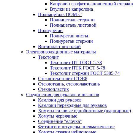
Капролон графитонаполненный стержн
Втулки из капролона
Полиацеталь ПОМ-С
Полиацеталь стержни
Полиацеталь листовой
Полиуретан
Полиуретан листы
Полиуретан стержни
Винипласт листовой
Электроизоляционные материалы
Текстолит
Текстолит ПТ ГОСТ 5-78
Текстолит ПТК ГОСТ 5-78
Текстолит стержни ГОСТ 5385-74
Стеклотекстолит СТЭФ
Стеклоткань, стеклолакоткань
Стеклопластик
Соединения для рукавов и шлангов
Камлоки для рукавов
Камлоки переходные для рукавов
Хомуты силовые одноболтовые (шарнирные)
Хомуты червячные
Соединение "ёлочка"
Фитинги и штуцеры пневматические
Хомуты стяжки нейлоновые