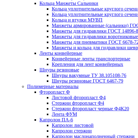
Кольца Манжеты Сальники
Кольца уплотнительные круглого сечен
Кольца уплотнительные круглого сечени
Кольца и втулки МУВП
Манжеты армированные (сальники) ГОС
Манжеты для гидравлики ГОСТ 14896-
Манжеты для гидравлики воротниковые
Манжеты для пневматики ГОСТ 6678-7
Манжеты и кольца для гидравлики шев
Ленты конвейерные
Конвейерные ленты транспортерные
Крепления для лент конвейерных
Шнуры резиновые
Шнуры вакумные ТУ 38.105108-76
Шнуры резиновые ГОСТ 6467-79
Полимерные материалы
Фторопласт Ф
Листовой фторопласт Ф4
Стержни фторопласт Ф4
Стержни фторопласт черные Ф4К20
Лента ФУМ
Капролон ПА-6
Капролон листовой
Капролон стержни
Капролон маслонаполненный стержни