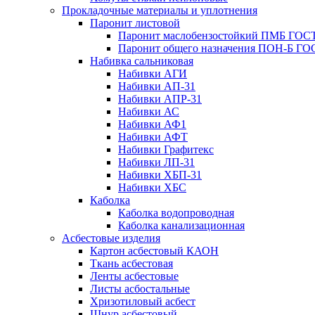
Прокладочные материалы и уплотнения
Паронит листовой
Паронит маслобензостойкий ПМБ ГОСТ
Паронит общего назначения ПОН-Б ГОС
Набивка сальниковая
Набивки АГИ
Набивки АП-31
Набивки АПР-31
Набивки АС
Набивки АФ1
Набивки АФТ
Набивки Графитекс
Набивки ЛП-31
Набивки ХБП-31
Набивки ХБС
Каболка
Каболка водопроводная
Каболка канализационная
Асбестовые изделия
Картон асбестовый КАОН
Ткань асбестовая
Ленты асбестовые
Листы асбостальные
Хризотиловый асбеcт
Шнур асбестовый