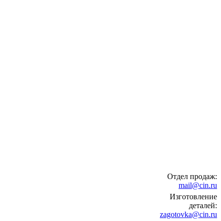
Отдел продаж:
mail@cin.ru
Изготовление
деталей:
zagotovka@cin.ru