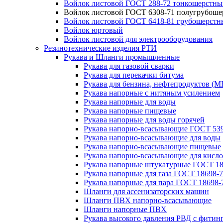
Войлок листовой ГОСТ 288-72 тонкошерстны
Войлок листовой ГОСТ 6308-71 полугрубош
Войлок листовой ГОСТ 6418-81 грубошерстн
Войлок юртовый
Войлок листовой для электрооборудования
Резинотехнические изделия РТИ
Рукава и Шланги промышленные
Рукава для газовой сварки
Рукава для перекачки битума
Рукава для бензина, нефтепродуктов (М
Рукава напорные с нитяным усилением
Рукава напорные для воды
Рукава напорные пищевые
Рукава напорные для воды горячей
Рукава напорно-всасывающие ГОСТ 539
Рукава напорно-всасывающие для воды
Рукава напорно-всасывающие пищевые
Рукава напорно-всасывающие для кисло
Рукава напорные штукатурные ГОСТ 18
Рукава напорные для газа ГОСТ 18698-
Рукава напорные для пара ГОСТ 18698-
Шланги для ассенизаторских машин
Шланги ПВХ напорно-всасывающие
Шланги напорные ПВХ
Рукава высокого давления РВД с фитин