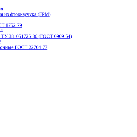
ия
я из фторкаучука (FPM)
Т 8752-79
84
 ТУ 381051725-86 (ГОСТ 6969-54)
2
ронные ГОСТ 22704-77