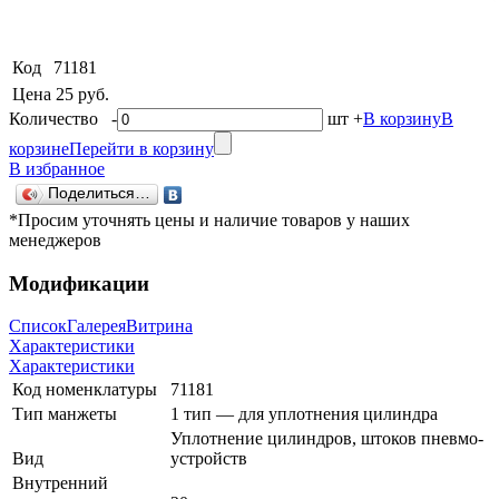
Код
71181
Цена
25 руб.
Количество
-
шт
+
В корзину
В
корзине
Перейти в корзину
В избранное
Поделиться…
*Просим уточнять цены и наличие товаров у наших
менеджеров
Модификации
Список
Галерея
Витрина
Характеристики
Характеристики
Код номенклатуры
71181
Тип манжеты
1 тип — для уплотнения цилиндра
Уплотнение цилиндров, штоков пневмо-
Вид
устройств
Внутренний