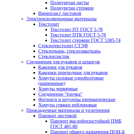
Полиуретан листы
Полиуретан стержни
Винипласт листовой
Электроизоляционные материалы
Текстолит
Текстолит ПТ ГОСТ 5-78
Текстолит ПТК ГОСТ 5-78
Текстолит стержни ГОСТ 5385-74
Стеклотекстолит СТЭФ
Стеклоткань, стеклолакоткань
Стеклопластик
Соединения для рукавов и шлангов
Камлоки для рукавов
Камлоки переходные для рукавов
Хомуты силовые одноболтовые
(шарнирные)
Хомуты червячные
Соединение "ёлочка"
Фитинги и штуцеры пневматические
Хомуты стяжки нейлоновые
Прокладочные материалы и уплотнения
Паронит листовой
Паронит маслобензостойкий ПМБ
ГОСТ 481-80
Паронит общего назначения ПОН-Б