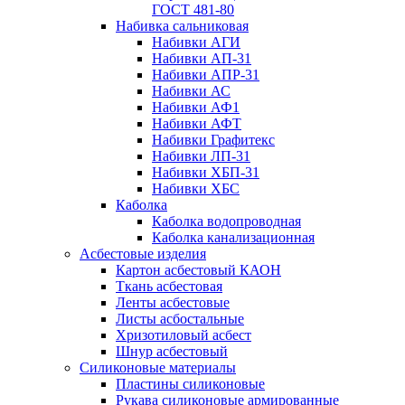
ГОСТ 481-80
Набивка сальниковая
Набивки АГИ
Набивки АП-31
Набивки АПР-31
Набивки АС
Набивки АФ1
Набивки АФТ
Набивки Графитекс
Набивки ЛП-31
Набивки ХБП-31
Набивки ХБС
Каболка
Каболка водопроводная
Каболка канализационная
Асбестовые изделия
Картон асбестовый КАОН
Ткань асбестовая
Ленты асбестовые
Листы асбостальные
Хризотиловый асбеcт
Шнур асбестовый
Силиконовые материалы
Пластины силиконовые
Рукава силиконовые армированные