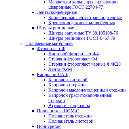
Манжеты и кольца для гидравлики
шевронные ГОСТ 22704-77
Ленты конвейерные
Конвейерные ленты транспортерные
Крепления для лент конвейерных
Шнуры резиновые
Шнуры вакумные ТУ 38.105108-76
Шнуры резиновые ГОСТ 6467-79
Полимерные материалы
Фторопласт Ф
Листовой фторопласт Ф4
Стержни фторопласт Ф4
Стержни фторопласт черные Ф4К20
Лента ФУМ
Капролон ПА-6
Капролон листовой
Капролон стержни
Капролон маслонаполненный стержни
Капролон графитонаполненный
стержни
Втулки из капролона
Полиацеталь ПОМ-С
Полиацеталь стержни
Полиацеталь листовой
Полиуретан