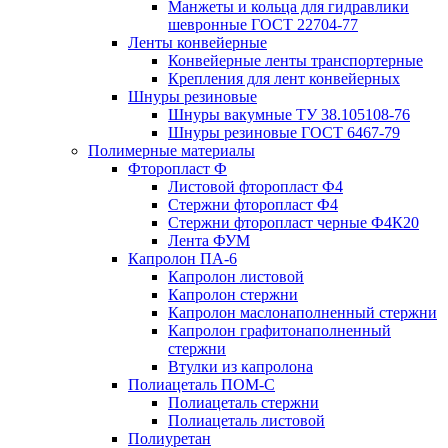
Манжеты и кольца для гидравлики
шевронные ГОСТ 22704-77
Ленты конвейерные
Конвейерные ленты транспортерные
Крепления для лент конвейерных
Шнуры резиновые
Шнуры вакумные ТУ 38.105108-76
Шнуры резиновые ГОСТ 6467-79
Полимерные материалы
Фторопласт Ф
Листовой фторопласт Ф4
Стержни фторопласт Ф4
Стержни фторопласт черные Ф4К20
Лента ФУМ
Капролон ПА-6
Капролон листовой
Капролон стержни
Капролон маслонаполненный стержни
Капролон графитонаполненный
стержни
Втулки из капролона
Полиацеталь ПОМ-С
Полиацеталь стержни
Полиацеталь листовой
Полиуретан