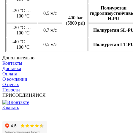
Полиуретан
-20 °C …
0,5 м/с
гидролизоустойчив
+100 °C
400 bar
H-PU
(5800 psi)
-20 °C …
0,7 м/с
Полиуретан SL-P
+100 °C
-40 °C …
0,5 м/с
Полиуретан LT-P
+100 °C
Дополнительно
Контакты
Доставка
Оплата
О компании
О ценах
Новости
ПРИСОЕДИНЯЙСЯ
Закрыть
© 2017 - 2025 Все права защищены законом об авторских
правах www.cin.ru