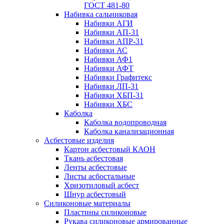
ГОСТ 481-80
Набивка сальниковая
Набивки АГИ
Набивки АП-31
Набивки АПР-31
Набивки АС
Набивки АФ1
Набивки АФТ
Набивки Графитекс
Набивки ЛП-31
Набивки ХБП-31
Набивки ХБС
Каболка
Каболка водопроводная
Каболка канализационная
Асбестовые изделия
Картон асбестовый КАОН
Ткань асбестовая
Ленты асбестовые
Листы асбостальные
Хризотиловый асбеcт
Шнур асбестовый
Силиконовые материалы
Пластины силиконовые
Рукава силиконовые армированные