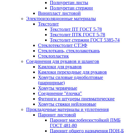
Полиуретан листы
Полиуретан стержни
Винипласт листовой
Электроизоляционные материалы
Текстолит
Текстолит ПТ ГОСТ 5-78
Текстолит ПТК ГОСТ 5-78
Текстолит стержни ГОСТ 5385-74
Стеклотекстолит СТЭФ
Стеклоткань, стеклолакоткань
Стеклопластик
Соединения для рукавов и шлангов
Камлоки для рукавов
Камлоки переходные для рукавов
Хомуты силовые одноболтовые
(шарнирные)
Хомуты червячные
Соединение "ёлочка"
Фитинги и штуцеры пневматические
Хомуты стяжки нейлоновые
Прокладочные материалы и уплотнения
Паронит листовой
Паронит маслобензостойкий ПМБ
ГОСТ 481-80
Паронит общего назначения ПОН-Б