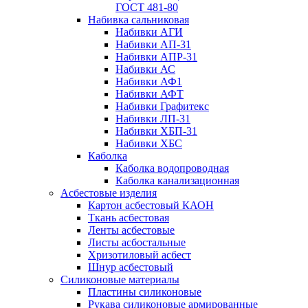
ГОСТ 481-80
Набивка сальниковая
Набивки АГИ
Набивки АП-31
Набивки АПР-31
Набивки АС
Набивки АФ1
Набивки АФТ
Набивки Графитекс
Набивки ЛП-31
Набивки ХБП-31
Набивки ХБС
Каболка
Каболка водопроводная
Каболка канализационная
Асбестовые изделия
Картон асбестовый КАОН
Ткань асбестовая
Ленты асбестовые
Листы асбостальные
Хризотиловый асбеcт
Шнур асбестовый
Силиконовые материалы
Пластины силиконовые
Рукава силиконовые армированные