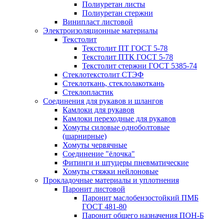
Полиуретан листы
Полиуретан стержни
Винипласт листовой
Электроизоляционные материалы
Текстолит
Текстолит ПТ ГОСТ 5-78
Текстолит ПТК ГОСТ 5-78
Текстолит стержни ГОСТ 5385-74
Стеклотекстолит СТЭФ
Стеклоткань, стеклолакоткань
Стеклопластик
Соединения для рукавов и шлангов
Камлоки для рукавов
Камлоки переходные для рукавов
Хомуты силовые одноболтовые
(шарнирные)
Хомуты червячные
Соединение "ёлочка"
Фитинги и штуцеры пневматические
Хомуты стяжки нейлоновые
Прокладочные материалы и уплотнения
Паронит листовой
Паронит маслобензостойкий ПМБ
ГОСТ 481-80
Паронит общего назначения ПОН-Б