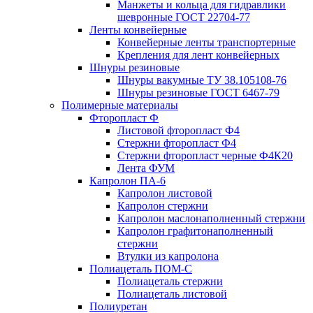
Манжеты и кольца для гидравлики
шевронные ГОСТ 22704-77
Ленты конвейерные
Конвейерные ленты транспортерные
Крепления для лент конвейерных
Шнуры резиновые
Шнуры вакумные ТУ 38.105108-76
Шнуры резиновые ГОСТ 6467-79
Полимерные материалы
Фторопласт Ф
Листовой фторопласт Ф4
Стержни фторопласт Ф4
Стержни фторопласт черные Ф4К20
Лента ФУМ
Капролон ПА-6
Капролон листовой
Капролон стержни
Капролон маслонаполненный стержни
Капролон графитонаполненный
стержни
Втулки из капролона
Полиацеталь ПОМ-С
Полиацеталь стержни
Полиацеталь листовой
Полиуретан