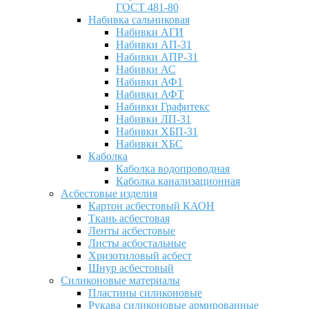
ГОСТ 481-80
Набивка сальниковая
Набивки АГИ
Набивки АП-31
Набивки АПР-31
Набивки АС
Набивки АФ1
Набивки АФТ
Набивки Графитекс
Набивки ЛП-31
Набивки ХБП-31
Набивки ХБС
Каболка
Каболка водопроводная
Каболка канализационная
Асбестовые изделия
Картон асбестовый КАОН
Ткань асбестовая
Ленты асбестовые
Листы асбостальные
Хризотиловый асбеcт
Шнур асбестовый
Силиконовые материалы
Пластины силиконовые
Рукава силиконовые армированные