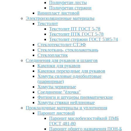
Полиуретан листы
Полиуретан стержни
Винипласт листовой
Электроизоляционные материалы
Текстолит
Текстолит ПТ ГОСТ 5-78
Текстолит ПТК ГОСТ 5-78
Текстолит стержни ГОСТ 5385-74
Стеклотекстолит СТЭФ
Стеклоткань, стеклолакоткань
Стеклопластик
Соединения для рукавов и шлангов
Камлоки для рукавов
Камлоки переходные для рукавов
Хомуты силовые одноболтовые
(шарнирные)
Хомуты червячные
Соединение "ёлочка"
Фитинги и штуцеры пневматические
Хомуты стяжки нейлоновые
Прокладочные материалы и уплотнения
Паронит листовой
Паронит маслобензостойкий ПМБ
ГОСТ 481-80
Паронит общего назначения ПОН-Б