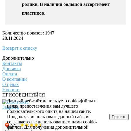
ролики. В наличии большой ассортимент
пластиков.
Количество показов: 1947
28.11.2024
Возврат к списку
Дополнительно
Контакты
Доставка
Оплата
О компании
О ценах
Новости
ПРИСОЕДИНЯЙСЯ
Данный веб-сайт использует cookie-файлы в
целях предоставления вам лучшего
Закрыть
пользовательского опыта на нашем сайте.
© 2017 - 2025 Все права защищены законом об авторских
Продолжая использовать данный сайт, вы
Принять
правах www.cin.ru
соглашаетесь с использованием нами cookie-
файлов. Для получения дополнительной