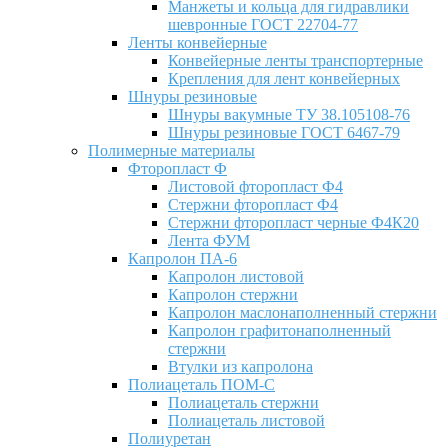
Манжеты и кольца для гидравлики
шевронные ГОСТ 22704-77
Ленты конвейерные
Конвейерные ленты транспортерные
Крепления для лент конвейерных
Шнуры резиновые
Шнуры вакумные ТУ 38.105108-76
Шнуры резиновые ГОСТ 6467-79
Полимерные материалы
Фторопласт Ф
Листовой фторопласт Ф4
Стержни фторопласт Ф4
Стержни фторопласт черные Ф4К20
Лента ФУМ
Капролон ПА-6
Капролон листовой
Капролон стержни
Капролон маслонаполненный стержни
Капролон графитонаполненный
стержни
Втулки из капролона
Полиацеталь ПОМ-С
Полиацеталь стержни
Полиацеталь листовой
Полиуретан