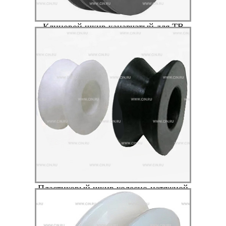
Клиновой шкив канавчатый для TB
1610
Пластиковый шкив колесно-натяжной