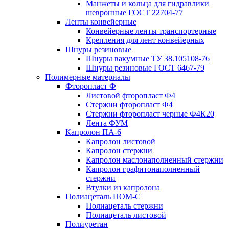
Манжеты и кольца для гидравлики
шевронные ГОСТ 22704-77
Ленты конвейерные
Конвейерные ленты транспортерные
Крепления для лент конвейерных
Шнуры резиновые
Шнуры вакумные ТУ 38.105108-76
Шнуры резиновые ГОСТ 6467-79
Полимерные материалы
Фторопласт Ф
Листовой фторопласт Ф4
Стержни фторопласт Ф4
Стержни фторопласт черные Ф4К20
Лента ФУМ
Капролон ПА-6
Капролон листовой
Капролон стержни
Капролон маслонаполненный стержни
Капролон графитонаполненный
стержни
Втулки из капролона
Полиацеталь ПОМ-С
Полиацеталь стержни
Полиацеталь листовой
Полиуретан