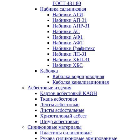
ГОСТ 481-80
Набивка сальниковая
Набивки АГИ
Набивки АП-31
Набивки АПР-31
Набивки АС
Набивки АФ1
Набивки АФТ
Набивки Графитекс
Набивки ЛП-31
Набивки ХБП-31
Набивки ХБС
Каболка
Каболка водопроводная
Каболка канализационная
Асбестовые изделия
Картон асбестовый КАОН
Ткань асбестовая
Ленты асбестовые
Листы асбостальные
Хризотиловый асбеcт
Шнур асбестовый
Силиконовые материалы
Пластины силиконовые
Рукава силиконовые армированные