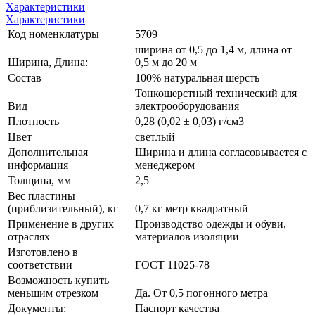
Характеристики
Характеристики
Код номенклатуры
5709
ширина от 0,5 до 1,4 м, длина от
Ширина, Длина:
0,5 м до 20 м
Состав
100% натуральная шерсть
Тонкошерстный технический для
Вид
электрооборудования
Плотность
0,28 (0,02 ± 0,03) г/см3
Цвет
светлый
Дополнительная
Ширина и длина согласовывается с
информация
менеджером
Толщина, мм
2,5
Вес пластины
(приблизительный), кг
0,7 кг метр квадратный
Применение в других
Производство одежды и обуви,
отраслях
материалов изоляции
Изготовлено в
соответствии
ГОСТ 11025-78
Возможность купить
меньшим отрезком
Да. От 0,5 погонного метра
Документы:
Паспорт качества