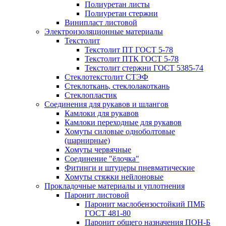
Полиуретан листы
Полиуретан стержни
Винипласт листовой
Электроизоляционные материалы
Текстолит
Текстолит ПТ ГОСТ 5-78
Текстолит ПТК ГОСТ 5-78
Текстолит стержни ГОСТ 5385-74
Стеклотекстолит СТЭФ
Стеклоткань, стеклолакоткань
Стеклопластик
Соединения для рукавов и шлангов
Камлоки для рукавов
Камлоки переходные для рукавов
Хомуты силовые одноболтовые
(шарнирные)
Хомуты червячные
Соединение "ёлочка"
Фитинги и штуцеры пневматические
Хомуты стяжки нейлоновые
Прокладочные материалы и уплотнения
Паронит листовой
Паронит маслобензостойкий ПМБ
ГОСТ 481-80
Паронит общего назначения ПОН-Б