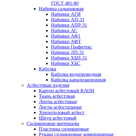
ГОСТ 481-80
Набивка сальниковая
Набивки АГИ
Набивки АП-31
Набивки АПР-31
Набивки АС
Набивки АФ1
Набивки АФТ
Набивки Графитекс
Набивки ЛП-31
Набивки ХБП-31
Набивки ХБС
Каболка
Каболка водопроводная
Каболка канализационная
Асбестовые изделия
Картон асбестовый КАОН
Ткань асбестовая
Ленты асбестовые
Листы асбостальные
Хризотиловый асбеcт
Шнур асбестовый
Силиконовые материалы
Пластины силиконовые
Рукава силиконовые армированные