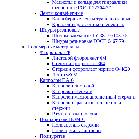
Манжеты и кольца для гидравлики
шевронные ГОСТ 22704-77
Ленты конвейерные
Конвейерные ленты транспортерные
Крепления для лент конвейерных
Шнуры резиновые
Шнуры вакумные ТУ 38.105108-76
Шнуры резиновые ГОСТ 6467-79
Полимерные материалы
Фторопласт Ф
Листовой фторопласт Ф4
Стержни фторопласт Ф4
Стержни фторопласт черные Ф4К20
Лента ФУМ
Капролон ПА-6
Капролон листовой
Капролон стержни
Капролон маслонаполненный стержни
Капролон графитонаполненный
стержни
Втулки из капролона
Полиацеталь ПОМ-С
Полиацеталь стержни
Полиацеталь листовой
Полиуретан