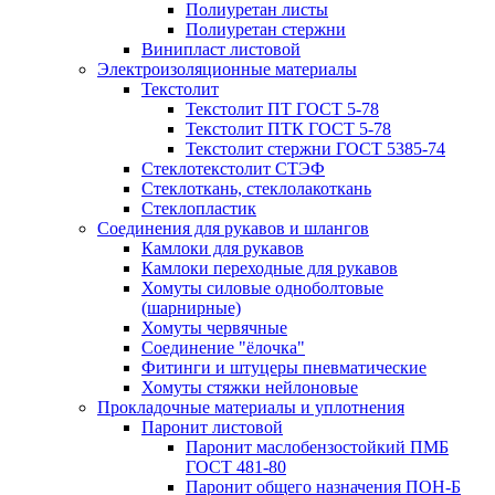
Полиуретан листы
Полиуретан стержни
Винипласт листовой
Электроизоляционные материалы
Текстолит
Текстолит ПТ ГОСТ 5-78
Текстолит ПТК ГОСТ 5-78
Текстолит стержни ГОСТ 5385-74
Стеклотекстолит СТЭФ
Стеклоткань, стеклолакоткань
Стеклопластик
Соединения для рукавов и шлангов
Камлоки для рукавов
Камлоки переходные для рукавов
Хомуты силовые одноболтовые
(шарнирные)
Хомуты червячные
Соединение "ёлочка"
Фитинги и штуцеры пневматические
Хомуты стяжки нейлоновые
Прокладочные материалы и уплотнения
Паронит листовой
Паронит маслобензостойкий ПМБ
ГОСТ 481-80
Паронит общего назначения ПОН-Б