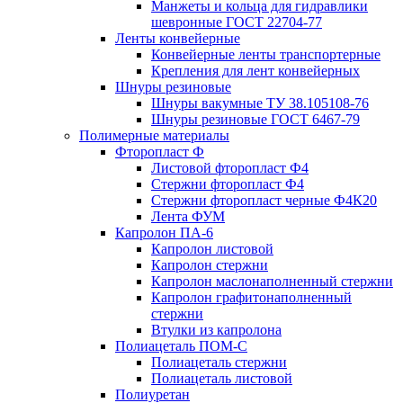
Манжеты и кольца для гидравлики
шевронные ГОСТ 22704-77
Ленты конвейерные
Конвейерные ленты транспортерные
Крепления для лент конвейерных
Шнуры резиновые
Шнуры вакумные ТУ 38.105108-76
Шнуры резиновые ГОСТ 6467-79
Полимерные материалы
Фторопласт Ф
Листовой фторопласт Ф4
Стержни фторопласт Ф4
Стержни фторопласт черные Ф4К20
Лента ФУМ
Капролон ПА-6
Капролон листовой
Капролон стержни
Капролон маслонаполненный стержни
Капролон графитонаполненный
стержни
Втулки из капролона
Полиацеталь ПОМ-С
Полиацеталь стержни
Полиацеталь листовой
Полиуретан