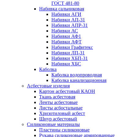
ГОСТ 481-80
Набивка сальниковая
Набивки АГИ
Набивки АП-31
Набивки АПР-31
Набивки АС
Набивки АФ1
Набивки АФТ
Набивки Графитекс
Набивки ЛП-31
Набивки ХБП-31
Набивки ХБС
Каболка
Каболка водопроводная
Каболка канализационная
Асбестовые изделия
Картон асбестовый КАОН
Ткань асбестовая
Ленты асбестовые
Листы асбостальные
Хризотиловый асбеcт
Шнур асбестовый
Силиконовые материалы
Пластины силиконовые
Рукава силиконовые армированные