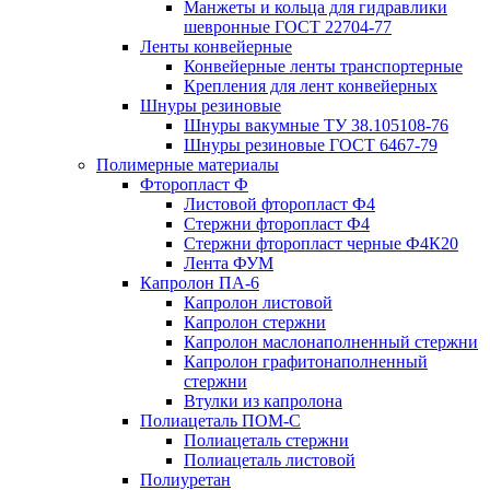
Манжеты и кольца для гидравлики
шевронные ГОСТ 22704-77
Ленты конвейерные
Конвейерные ленты транспортерные
Крепления для лент конвейерных
Шнуры резиновые
Шнуры вакумные ТУ 38.105108-76
Шнуры резиновые ГОСТ 6467-79
Полимерные материалы
Фторопласт Ф
Листовой фторопласт Ф4
Стержни фторопласт Ф4
Стержни фторопласт черные Ф4К20
Лента ФУМ
Капролон ПА-6
Капролон листовой
Капролон стержни
Капролон маслонаполненный стержни
Капролон графитонаполненный
стержни
Втулки из капролона
Полиацеталь ПОМ-С
Полиацеталь стержни
Полиацеталь листовой
Полиуретан