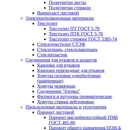
Полиуретан листы
Полиуретан стержни
Винипласт листовой
Электроизоляционные материалы
Текстолит
Текстолит ПТ ГОСТ 5-78
Текстолит ПТК ГОСТ 5-78
Текстолит стержни ГОСТ 5385-74
Стеклотекстолит СТЭФ
Стеклоткань, стеклолакоткань
Стеклопластик
Соединения для рукавов и шлангов
Камлоки для рукавов
Камлоки переходные для рукавов
Хомуты силовые одноболтовые
(шарнирные)
Хомуты червячные
Соединение "ёлочка"
Фитинги и штуцеры пневматические
Хомуты стяжки нейлоновые
Прокладочные материалы и уплотнения
Паронит листовой
Паронит маслобензостойкий ПМБ
ГОСТ 481-80
Паронит общего назначения ПОН-Б