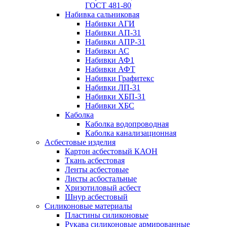
ГОСТ 481-80
Набивка сальниковая
Набивки АГИ
Набивки АП-31
Набивки АПР-31
Набивки АС
Набивки АФ1
Набивки АФТ
Набивки Графитекс
Набивки ЛП-31
Набивки ХБП-31
Набивки ХБС
Каболка
Каболка водопроводная
Каболка канализационная
Асбестовые изделия
Картон асбестовый КАОН
Ткань асбестовая
Ленты асбестовые
Листы асбостальные
Хризотиловый асбеcт
Шнур асбестовый
Силиконовые материалы
Пластины силиконовые
Рукава силиконовые армированные