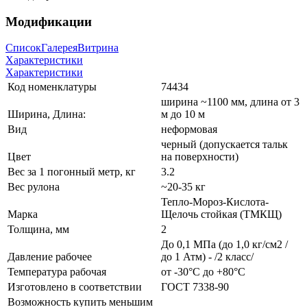
Модификации
Список
Галерея
Витрина
Характеристики
Характеристики
Код номенклатуры
74434
ширина ~1100 мм, длина от 3
Ширина, Длина:
м до 10 м
Вид
неформовая
черный (допускается тальк
Цвет
на поверхности)
Вес за 1 погонный метр, кг
3.2
Вес рулона
~20-35 кг
Тепло-Мороз-Кислота-
Марка
Щелочь стойкая (ТМКЩ)
Толщина, мм
2
До 0,1 МПа (до 1,0 кг/см2 /
Давление рабочее
до 1 Атм) - /2 класс/
Температура рабочая
от -30°С до +80°С
Изготовлено в соответствии
ГОСТ 7338-90
Возможность купить меньшим