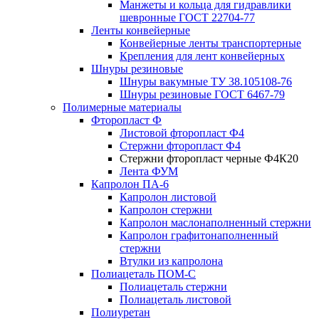
Манжеты и кольца для гидравлики
шевронные ГОСТ 22704-77
Ленты конвейерные
Конвейерные ленты транспортерные
Крепления для лент конвейерных
Шнуры резиновые
Шнуры вакумные ТУ 38.105108-76
Шнуры резиновые ГОСТ 6467-79
Полимерные материалы
Фторопласт Ф
Листовой фторопласт Ф4
Стержни фторопласт Ф4
Стержни фторопласт черные Ф4К20
Лента ФУМ
Капролон ПА-6
Капролон листовой
Капролон стержни
Капролон маслонаполненный стержни
Капролон графитонаполненный
стержни
Втулки из капролона
Полиацеталь ПОМ-С
Полиацеталь стержни
Полиацеталь листовой
Полиуретан