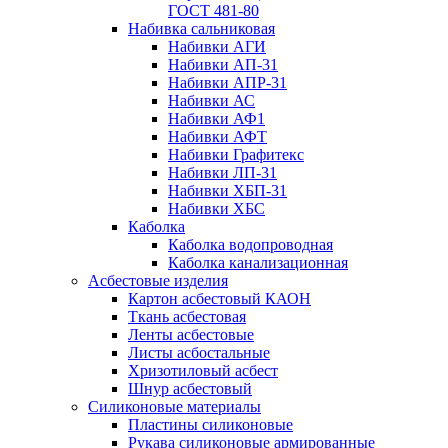
ГОСТ 481-80
Набивка сальниковая
Набивки АГИ
Набивки АП-31
Набивки АПР-31
Набивки АС
Набивки АФ1
Набивки АФТ
Набивки Графитекс
Набивки ЛП-31
Набивки ХБП-31
Набивки ХБС
Каболка
Каболка водопроводная
Каболка канализационная
Асбестовые изделия
Картон асбестовый КАОН
Ткань асбестовая
Ленты асбестовые
Листы асбостальные
Хризотиловый асбеcт
Шнур асбестовый
Силиконовые материалы
Пластины силиконовые
Рукава силиконовые армированные