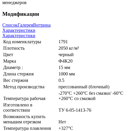
менеджеров
Модификации
Список
Галерея
Витрина
Характеристики
Характеристики
Код номенклатуры
1791
Плотность
2050 кг/м³
Цвет
черный
Марка
Ф4К20
Диаметр :
15 мм
Длина стержня
1000 мм
Вес стержня
0.5
Метод производства
прессованный (блочный)
-270°C +260°C без смазки/ -60°C
Температура рабочая
+260°C со смазкой
Изготовлено в
соответствии
ТУ 6-05-1413-76
Возможность купить
меньшим отрезком
Нет
Температура плавления
+327°C