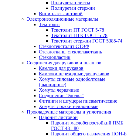
Полиуретан листы
Полиуретан стержни
Винипласт листовой
Электроизоляционные материалы
Текстолит
Текстолит ПТ ГОСТ 5-78
Текстолит ПТК ГОСТ 5-78
Текстолит стержни ГОСТ 5385-74
Стеклотекстолит СТЭФ
Стеклоткань, стеклолакоткань
Стеклопластик
Соединения для рукавов и шлангов
Камлоки для рукавов
Камлоки переходные для рукавов
Хомуты силовые одноболтовые
(шарнирные)
Хомуты червячные
Соединение "ёлочка"
Фитинги и штуцеры пневматические
Хомуты стяжки нейлоновые
Прокладочные материалы и уплотнения
Паронит листовой
Паронит маслобензостойкий ПМБ
ГОСТ 481-80
Паронит общего назначения ПОН-Б