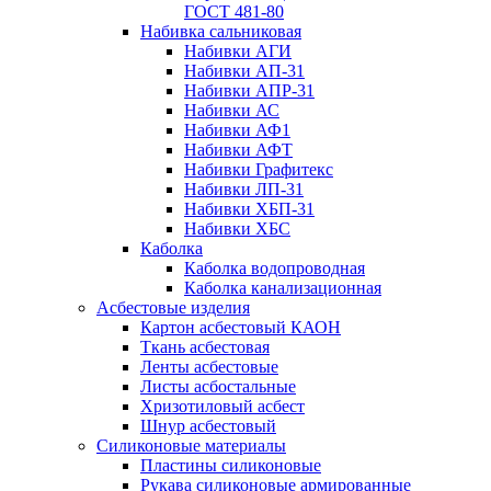
ГОСТ 481-80
Набивка сальниковая
Набивки АГИ
Набивки АП-31
Набивки АПР-31
Набивки АС
Набивки АФ1
Набивки АФТ
Набивки Графитекс
Набивки ЛП-31
Набивки ХБП-31
Набивки ХБС
Каболка
Каболка водопроводная
Каболка канализационная
Асбестовые изделия
Картон асбестовый КАОН
Ткань асбестовая
Ленты асбестовые
Листы асбостальные
Хризотиловый асбеcт
Шнур асбестовый
Силиконовые материалы
Пластины силиконовые
Рукава силиконовые армированные