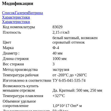
Модификации
Список
Галерея
Витрина
Характеристики
Характеристики
Код номенклатуры
83029
Плотность
2,15 г/см3
белый матовый, возможен
Цвет
сероватый оттенок
Марка
Ф-4
Диаметр :
40 мм
Длина стержня
1000 мм
Вес стержня
3
Метод производства
экструзия
Температура рабочая
от -269°C до +260°C
Изготовлено в соответствии
ТУ 6-05-041-535-74
Возможность купить
меньшим отрезком
Да. Кратный: 500 мм, 250 мм
Температура плавления
+327°C
Объемное удельное
сопротивление
1,0*10^17 Om* м