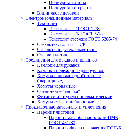
Полиуретан листы
Полиуретан стержни
Винипласт листовой
Электроизоляционные материалы
Текстолит
Текстолит ПТ ГОСТ 5-78
Текстолит ПТК ГОСТ 5-78
Текстолит стержни ГОСТ 5385-74
Стеклотекстолит СТЭФ
Стеклоткань, стеклолакоткань
Стеклопластик
Соединения для рукавов и шлангов
Камлоки для рукавов
Камлоки переходные для рукавов
Хомуты силовые одноболтовые
(шарнирные)
Хомуты червячные
Соединение "ёлочка"
Фитинги и штуцеры пневматические
Хомуты стяжки нейлоновые
Прокладочные материалы и уплотнения
Паронит листовой
Паронит маслобензостойкий ПМБ
ГОСТ 481-80
Паронит общего назначения ПОН-Б