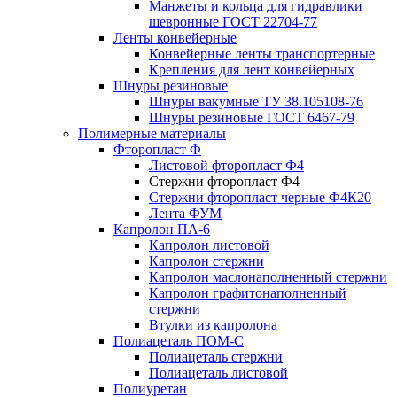
Манжеты и кольца для гидравлики
шевронные ГОСТ 22704-77
Ленты конвейерные
Конвейерные ленты транспортерные
Крепления для лент конвейерных
Шнуры резиновые
Шнуры вакумные ТУ 38.105108-76
Шнуры резиновые ГОСТ 6467-79
Полимерные материалы
Фторопласт Ф
Листовой фторопласт Ф4
Стержни фторопласт Ф4
Стержни фторопласт черные Ф4К20
Лента ФУМ
Капролон ПА-6
Капролон листовой
Капролон стержни
Капролон маслонаполненный стержни
Капролон графитонаполненный
стержни
Втулки из капролона
Полиацеталь ПОМ-С
Полиацеталь стержни
Полиацеталь листовой
Полиуретан