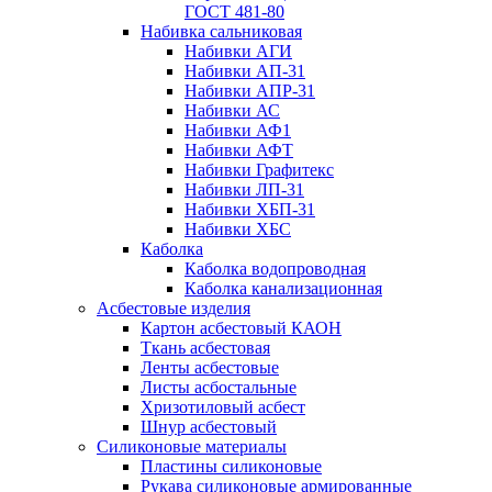
ГОСТ 481-80
Набивка сальниковая
Набивки АГИ
Набивки АП-31
Набивки АПР-31
Набивки АС
Набивки АФ1
Набивки АФТ
Набивки Графитекс
Набивки ЛП-31
Набивки ХБП-31
Набивки ХБС
Каболка
Каболка водопроводная
Каболка канализационная
Асбестовые изделия
Картон асбестовый КАОН
Ткань асбестовая
Ленты асбестовые
Листы асбостальные
Хризотиловый асбеcт
Шнур асбестовый
Силиконовые материалы
Пластины силиконовые
Рукава силиконовые армированные