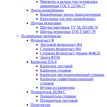
Манжеты и кольца для гидравлики
шевронные ГОСТ 22704-77
Ленты конвейерные
Конвейерные ленты транспортерные
Крепления для лент конвейерных
Шнуры резиновые
Шнуры вакумные ТУ 38.105108-76
Шнуры резиновые ГОСТ 6467-79
Полимерные материалы
Фторопласт Ф
Листовой фторопласт Ф4
Стержни фторопласт Ф4
Стержни фторопласт черные Ф4К20
Лента ФУМ
Капролон ПА-6
Капролон листовой
Капролон стержни
Капролон маслонаполненный стержни
Капролон графитонаполненный
стержни
Втулки из капролона
Полиацеталь ПОМ-С
Полиацеталь стержни
Полиацеталь листовой
Полиуретан