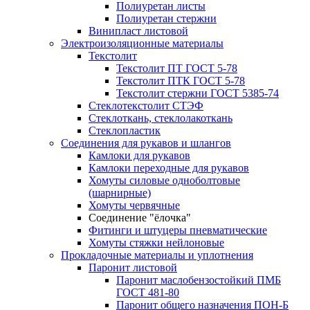
Полиуретан листы
Полиуретан стержни
Винипласт листовой
Электроизоляционные материалы
Текстолит
Текстолит ПТ ГОСТ 5-78
Текстолит ПТК ГОСТ 5-78
Текстолит стержни ГОСТ 5385-74
Стеклотекстолит СТЭФ
Стеклоткань, стеклолакоткань
Стеклопластик
Соединения для рукавов и шлангов
Камлоки для рукавов
Камлоки переходные для рукавов
Хомуты силовые одноболтовые
(шарнирные)
Хомуты червячные
Соединение "ёлочка"
Фитинги и штуцеры пневматические
Хомуты стяжки нейлоновые
Прокладочные материалы и уплотнения
Паронит листовой
Паронит маслобензостойкий ПМБ
ГОСТ 481-80
Паронит общего назначения ПОН-Б