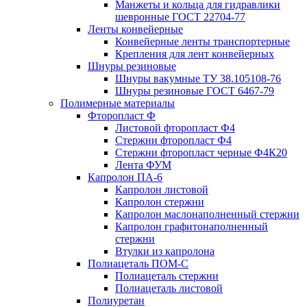
Манжеты и кольца для гидравлики
шевронные ГОСТ 22704-77
Ленты конвейерные
Конвейерные ленты транспортерные
Крепления для лент конвейерных
Шнуры резиновые
Шнуры вакумные ТУ 38.105108-76
Шнуры резиновые ГОСТ 6467-79
Полимерные материалы
Фторопласт Ф
Листовой фторопласт Ф4
Стержни фторопласт Ф4
Стержни фторопласт черные Ф4К20
Лента ФУМ
Капролон ПА-6
Капролон листовой
Капролон стержни
Капролон маслонаполненный стержни
Капролон графитонаполненный
стержни
Втулки из капролона
Полиацеталь ПОМ-С
Полиацеталь стержни
Полиацеталь листовой
Полиуретан