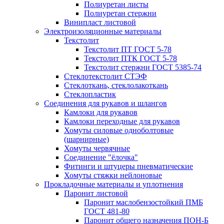
Полиуретан листы
Полиуретан стержни
Винипласт листовой
Электроизоляционные материалы
Текстолит
Текстолит ПТ ГОСТ 5-78
Текстолит ПТК ГОСТ 5-78
Текстолит стержни ГОСТ 5385-74
Стеклотекстолит СТЭФ
Стеклоткань, стеклолакоткань
Стеклопластик
Соединения для рукавов и шлангов
Камлоки для рукавов
Камлоки переходные для рукавов
Хомуты силовые одноболтовые
(шарнирные)
Хомуты червячные
Соединение "ёлочка"
Фитинги и штуцеры пневматические
Хомуты стяжки нейлоновые
Прокладочные материалы и уплотнения
Паронит листовой
Паронит маслобензостойкий ПМБ
ГОСТ 481-80
Паронит общего назначения ПОН-Б