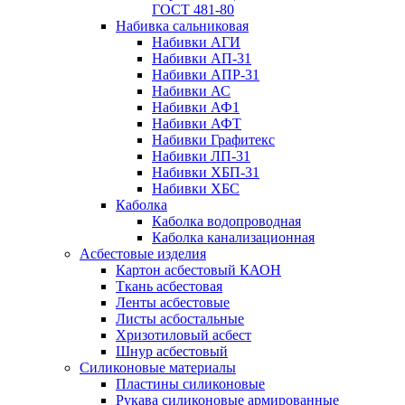
ГОСТ 481-80
Набивка сальниковая
Набивки АГИ
Набивки АП-31
Набивки АПР-31
Набивки АС
Набивки АФ1
Набивки АФТ
Набивки Графитекс
Набивки ЛП-31
Набивки ХБП-31
Набивки ХБС
Каболка
Каболка водопроводная
Каболка канализационная
Асбестовые изделия
Картон асбестовый КАОН
Ткань асбестовая
Ленты асбестовые
Листы асбостальные
Хризотиловый асбеcт
Шнур асбестовый
Силиконовые материалы
Пластины силиконовые
Рукава силиконовые армированные