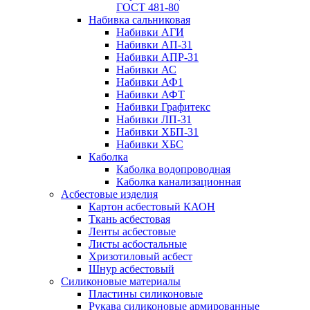
ГОСТ 481-80
Набивка сальниковая
Набивки АГИ
Набивки АП-31
Набивки АПР-31
Набивки АС
Набивки АФ1
Набивки АФТ
Набивки Графитекс
Набивки ЛП-31
Набивки ХБП-31
Набивки ХБС
Каболка
Каболка водопроводная
Каболка канализационная
Асбестовые изделия
Картон асбестовый КАОН
Ткань асбестовая
Ленты асбестовые
Листы асбостальные
Хризотиловый асбеcт
Шнур асбестовый
Силиконовые материалы
Пластины силиконовые
Рукава силиконовые армированные