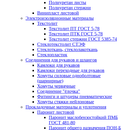
Полиуретан листы
Полиуретан стержни
Винипласт листовой
Электроизоляционные материалы
Текстолит
Текстолит ПТ ГОСТ 5-78
Текстолит ПТК ГОСТ 5-78
Текстолит стержни ГОСТ 5385-74
Стеклотекстолит СТЭФ
Стеклоткань, стеклолакоткань
Стеклопластик
Соединения для рукавов и шлангов
Камлоки для рукавов
Камлоки переходные для рукавов
Хомуты силовые одноболтовые
(шарнирные)
Хомуты червячные
Соединение "ёлочка"
Фитинги и штуцеры пневматические
Хомуты стяжки нейлоновые
Прокладочные материалы и уплотнения
Паронит листовой
Паронит маслобензостойкий ПМБ
ГОСТ 481-80
Паронит общего назначения ПОН-Б