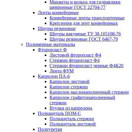
Манжеты и кольца для гидравлики
шевронные ГОСТ 22704-77
Ленты конвейерные
Конвейерные ленты транспортерные
Крепления для лент конвейерных
Шнуры резиновые
Шнуры вакумные ТУ 38.105108-76
Шнуры резиновые ГОСТ 6467-79
Полимерные материалы
Фторопласт Ф
Листовой фторопласт Ф4
Стержни фторопласт Ф4
Стержни фторопласт черные Ф4К20
Лента ФУМ
Капролон ПА-6
Капролон листовой
Капролон стержни
Капролон маслонаполненный стержни
Капролон графитонаполненный
стержни
Втулки из капролона
Полиацеталь ПОМ-С
Полиацеталь стержни
Полиацеталь листовой
Полиуретан