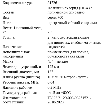
Код номенклатуры
81726
Поливинилхлорид (ПВХ) с
Состав
полимерной спиралью
Вид
серия 700
Цвет
прозрачный с белой спиралью
Вес за 1 погонный метр,
кг
2.3
Группа:
2- напорно-всасывающие
для пищевых, слабоалкогольных
Назначение
жидкостей
Дополнительная
применяются для полива,
информация
обустройства скважин
Марка
"L" – легкие
Диаметр внутренний, ø
125 мм
Внешний диаметр, мм
137
Длина рукава (шланга)
10 или 30 метров (бухта)
Рабочий вакуум, МПа
0.04
Давление рабочее
0,2 МПа
Температура рабочая
от -5 до +60°С
Изготовлено в
ТУ 22.21.29-003-98251521-
соответствии
2018/2023