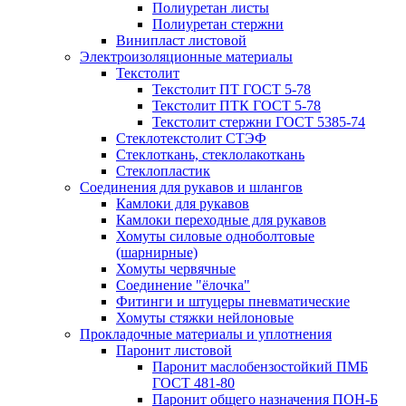
Полиуретан листы
Полиуретан стержни
Винипласт листовой
Электроизоляционные материалы
Текстолит
Текстолит ПТ ГОСТ 5-78
Текстолит ПТК ГОСТ 5-78
Текстолит стержни ГОСТ 5385-74
Стеклотекстолит СТЭФ
Стеклоткань, стеклолакоткань
Стеклопластик
Соединения для рукавов и шлангов
Камлоки для рукавов
Камлоки переходные для рукавов
Хомуты силовые одноболтовые
(шарнирные)
Хомуты червячные
Соединение "ёлочка"
Фитинги и штуцеры пневматические
Хомуты стяжки нейлоновые
Прокладочные материалы и уплотнения
Паронит листовой
Паронит маслобензостойкий ПМБ
ГОСТ 481-80
Паронит общего назначения ПОН-Б