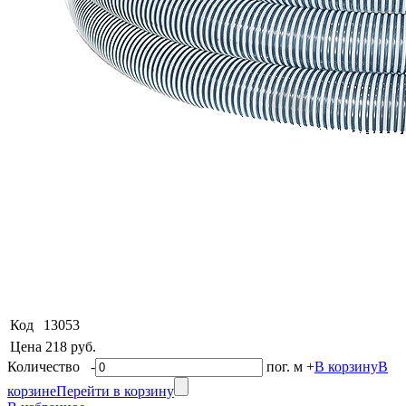
Код
13053
Цена
218 руб.
Количество
-
пог. м
+
В корзину
В
корзине
Перейти в корзину