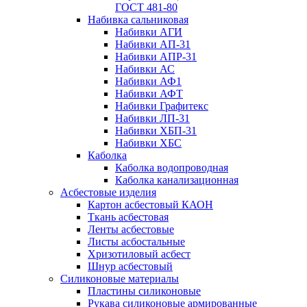
ГОСТ 481-80
Набивка сальниковая
Набивки АГИ
Набивки АП-31
Набивки АПР-31
Набивки АС
Набивки АФ1
Набивки АФТ
Набивки Графитекс
Набивки ЛП-31
Набивки ХБП-31
Набивки ХБС
Каболка
Каболка водопроводная
Каболка канализационная
Асбестовые изделия
Картон асбестовый КАОН
Ткань асбестовая
Ленты асбестовые
Листы асбостальные
Хризотиловый асбеcт
Шнур асбестовый
Силиконовые материалы
Пластины силиконовые
Рукава силиконовые армированные