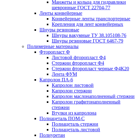
Манжеты и кольца для гидравлики
шевронные ГОСТ 22704-77
Ленты конвейерные
Конвейерные ленты транспортерные
Крепления для лент конвейерных
Шнуры резиновые
Шнуры вакумные ТУ 38.105108-76
Шнуры резиновые ГОСТ 6467-79
Полимерные материалы
Фторопласт Ф
Листовой фторопласт Ф4
Стержни фторопласт Ф4
Стержни фторопласт черные Ф4К20
Лента ФУМ
Капролон ПА-6
Капролон листовой
Капролон стержни
Капролон маслонаполненный стержни
Капролон графитонаполненный
стержни
Втулки из капролона
Полиацеталь ПОМ-С
Полиацеталь стержни
Полиацеталь листовой
Полиуретан