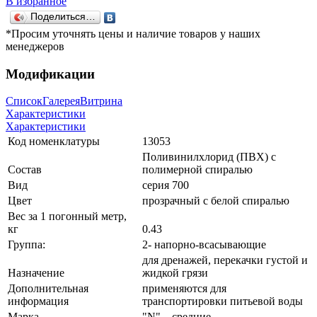
В избранное
Поделиться…
*Просим уточнять цены и наличие товаров у наших
менеджеров
Модификации
Список
Галерея
Витрина
Характеристики
Характеристики
Код номенклатуры
13053
Поливинилхлорид (ПВХ) с
Состав
полимерной спиралью
Вид
серия 700
Цвет
прозрачный с белой спиралью
Вес за 1 погонный метр,
кг
0.43
Группа:
2- напорно-всасывающие
для дренажей, перекачки густой и
Назначение
жидкой грязи
Дополнительная
применяются для
информация
транспортировки питьевой воды
Марка
"N" – средние