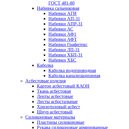
ГОСТ 481-80
Набивка сальниковая
Набивки АГИ
Набивки АП-31
Набивки АПР-31
Набивки АС
Набивки АФ1
Набивки АФТ
Набивки Графитекс
Набивки ЛП-31
Набивки ХБП-31
Набивки ХБС
Каболка
Каболка водопроводная
Каболка канализационная
Асбестовые изделия
Картон асбестовый КАОН
Ткань асбестовая
Ленты асбестовые
Листы асбостальные
Хризотиловый асбеcт
Шнур асбестовый
Силиконовые материалы
Пластины силиконовые
Рукава силиконовые армированные