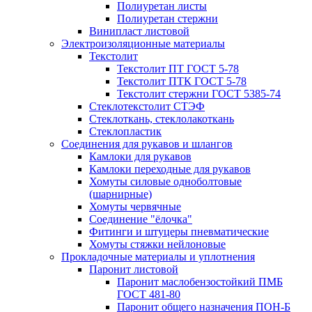
Полиуретан листы
Полиуретан стержни
Винипласт листовой
Электроизоляционные материалы
Текстолит
Текстолит ПТ ГОСТ 5-78
Текстолит ПТК ГОСТ 5-78
Текстолит стержни ГОСТ 5385-74
Стеклотекстолит СТЭФ
Стеклоткань, стеклолакоткань
Стеклопластик
Соединения для рукавов и шлангов
Камлоки для рукавов
Камлоки переходные для рукавов
Хомуты силовые одноболтовые
(шарнирные)
Хомуты червячные
Соединение "ёлочка"
Фитинги и штуцеры пневматические
Хомуты стяжки нейлоновые
Прокладочные материалы и уплотнения
Паронит листовой
Паронит маслобензостойкий ПМБ
ГОСТ 481-80
Паронит общего назначения ПОН-Б