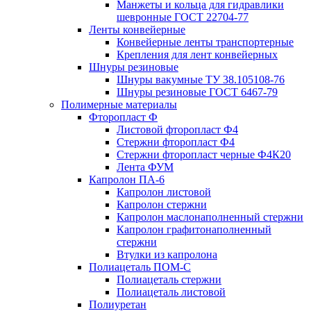
Манжеты и кольца для гидравлики
шевронные ГОСТ 22704-77
Ленты конвейерные
Конвейерные ленты транспортерные
Крепления для лент конвейерных
Шнуры резиновые
Шнуры вакумные ТУ 38.105108-76
Шнуры резиновые ГОСТ 6467-79
Полимерные материалы
Фторопласт Ф
Листовой фторопласт Ф4
Стержни фторопласт Ф4
Стержни фторопласт черные Ф4К20
Лента ФУМ
Капролон ПА-6
Капролон листовой
Капролон стержни
Капролон маслонаполненный стержни
Капролон графитонаполненный
стержни
Втулки из капролона
Полиацеталь ПОМ-С
Полиацеталь стержни
Полиацеталь листовой
Полиуретан