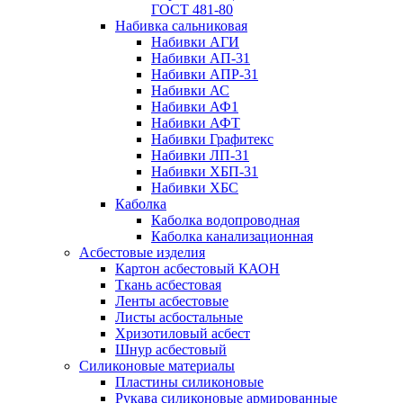
ГОСТ 481-80
Набивка сальниковая
Набивки АГИ
Набивки АП-31
Набивки АПР-31
Набивки АС
Набивки АФ1
Набивки АФТ
Набивки Графитекс
Набивки ЛП-31
Набивки ХБП-31
Набивки ХБС
Каболка
Каболка водопроводная
Каболка канализационная
Асбестовые изделия
Картон асбестовый КАОН
Ткань асбестовая
Ленты асбестовые
Листы асбостальные
Хризотиловый асбеcт
Шнур асбестовый
Силиконовые материалы
Пластины силиконовые
Рукава силиконовые армированные