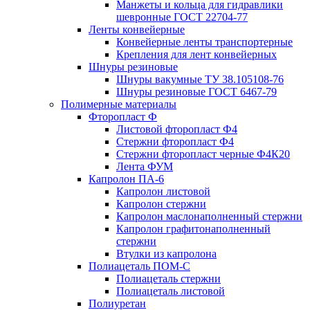
Манжеты и кольца для гидравлики
шевронные ГОСТ 22704-77
Ленты конвейерные
Конвейерные ленты транспортерные
Крепления для лент конвейерных
Шнуры резиновые
Шнуры вакумные ТУ 38.105108-76
Шнуры резиновые ГОСТ 6467-79
Полимерные материалы
Фторопласт Ф
Листовой фторопласт Ф4
Стержни фторопласт Ф4
Стержни фторопласт черные Ф4К20
Лента ФУМ
Капролон ПА-6
Капролон листовой
Капролон стержни
Капролон маслонаполненный стержни
Капролон графитонаполненный
стержни
Втулки из капролона
Полиацеталь ПОМ-С
Полиацеталь стержни
Полиацеталь листовой
Полиуретан