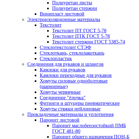
Полиуретан листы
Полиуретан стержни
Винипласт листовой
Электроизоляционные материалы
Текстолит
Текстолит ПТ ГОСТ 5-78
Текстолит ПТК ГОСТ 5-78
Текстолит стержни ГОСТ 5385-74
Стеклотекстолит СТЭФ
Стеклоткань, стеклолакоткань
Стеклопластик
Соединения для рукавов и шлангов
Камлоки для рукавов
Камлоки переходные для рукавов
Хомуты силовые одноболтовые
(шарнирные)
Хомуты червячные
Соединение "ёлочка"
Фитинги и штуцеры пневматические
Хомуты стяжки нейлоновые
Прокладочные материалы и уплотнения
Паронит листовой
Паронит маслобензостойкий ПМБ
ГОСТ 481-80
Паронит общего назначения ПОН-Б