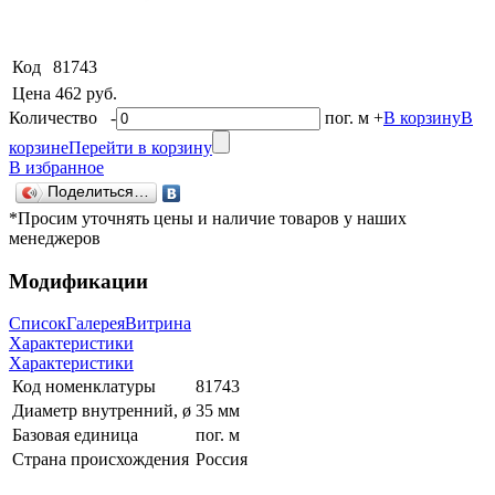
Код
81743
Цена
462 руб.
Количество
-
пог. м
+
В корзину
В
корзине
Перейти в корзину
В избранное
Поделиться…
*Просим уточнять цены и наличие товаров у наших
менеджеров
Модификации
Список
Галерея
Витрина
Характеристики
Характеристики
Код номенклатуры
81743
Диаметр внутренний, ø
35 мм
Базовая единица
пог. м
Страна происхождения
Россия