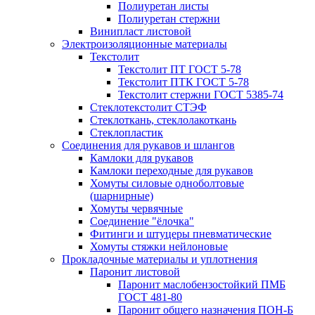
Полиуретан листы
Полиуретан стержни
Винипласт листовой
Электроизоляционные материалы
Текстолит
Текстолит ПТ ГОСТ 5-78
Текстолит ПТК ГОСТ 5-78
Текстолит стержни ГОСТ 5385-74
Стеклотекстолит СТЭФ
Стеклоткань, стеклолакоткань
Стеклопластик
Соединения для рукавов и шлангов
Камлоки для рукавов
Камлоки переходные для рукавов
Хомуты силовые одноболтовые
(шарнирные)
Хомуты червячные
Соединение "ёлочка"
Фитинги и штуцеры пневматические
Хомуты стяжки нейлоновые
Прокладочные материалы и уплотнения
Паронит листовой
Паронит маслобензостойкий ПМБ
ГОСТ 481-80
Паронит общего назначения ПОН-Б