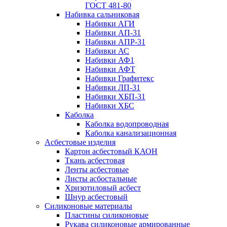
ГОСТ 481-80
Набивка сальниковая
Набивки АГИ
Набивки АП-31
Набивки АПР-31
Набивки АС
Набивки АФ1
Набивки АФТ
Набивки Графитекс
Набивки ЛП-31
Набивки ХБП-31
Набивки ХБС
Каболка
Каболка водопроводная
Каболка канализационная
Асбестовые изделия
Картон асбестовый КАОН
Ткань асбестовая
Ленты асбестовые
Листы асбостальные
Хризотиловый асбеcт
Шнур асбестовый
Силиконовые материалы
Пластины силиконовые
Рукава силиконовые армированные