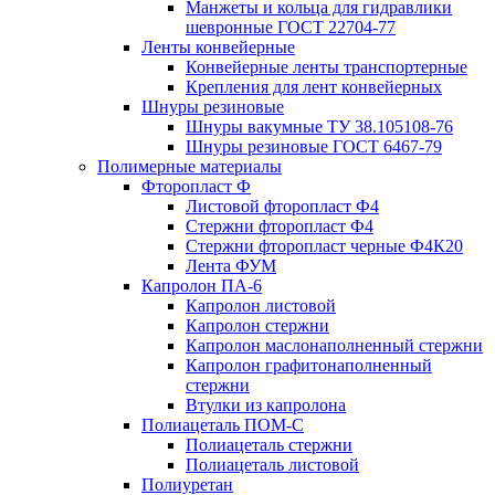
Манжеты и кольца для гидравлики
шевронные ГОСТ 22704-77
Ленты конвейерные
Конвейерные ленты транспортерные
Крепления для лент конвейерных
Шнуры резиновые
Шнуры вакумные ТУ 38.105108-76
Шнуры резиновые ГОСТ 6467-79
Полимерные материалы
Фторопласт Ф
Листовой фторопласт Ф4
Стержни фторопласт Ф4
Стержни фторопласт черные Ф4К20
Лента ФУМ
Капролон ПА-6
Капролон листовой
Капролон стержни
Капролон маслонаполненный стержни
Капролон графитонаполненный
стержни
Втулки из капролона
Полиацеталь ПОМ-С
Полиацеталь стержни
Полиацеталь листовой
Полиуретан