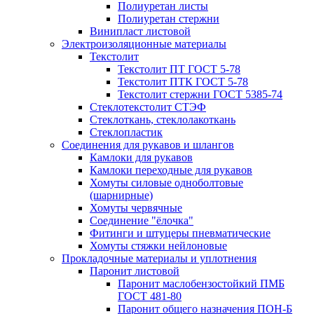
Полиуретан листы
Полиуретан стержни
Винипласт листовой
Электроизоляционные материалы
Текстолит
Текстолит ПТ ГОСТ 5-78
Текстолит ПТК ГОСТ 5-78
Текстолит стержни ГОСТ 5385-74
Стеклотекстолит СТЭФ
Стеклоткань, стеклолакоткань
Стеклопластик
Соединения для рукавов и шлангов
Камлоки для рукавов
Камлоки переходные для рукавов
Хомуты силовые одноболтовые
(шарнирные)
Хомуты червячные
Соединение "ёлочка"
Фитинги и штуцеры пневматические
Хомуты стяжки нейлоновые
Прокладочные материалы и уплотнения
Паронит листовой
Паронит маслобензостойкий ПМБ
ГОСТ 481-80
Паронит общего назначения ПОН-Б