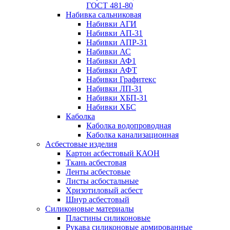
ГОСТ 481-80
Набивка сальниковая
Набивки АГИ
Набивки АП-31
Набивки АПР-31
Набивки АС
Набивки АФ1
Набивки АФТ
Набивки Графитекс
Набивки ЛП-31
Набивки ХБП-31
Набивки ХБС
Каболка
Каболка водопроводная
Каболка канализационная
Асбестовые изделия
Картон асбестовый КАОН
Ткань асбестовая
Ленты асбестовые
Листы асбостальные
Хризотиловый асбеcт
Шнур асбестовый
Силиконовые материалы
Пластины силиконовые
Рукава силиконовые армированные