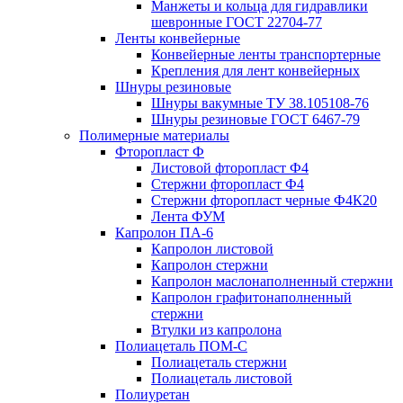
Манжеты и кольца для гидравлики
шевронные ГОСТ 22704-77
Ленты конвейерные
Конвейерные ленты транспортерные
Крепления для лент конвейерных
Шнуры резиновые
Шнуры вакумные ТУ 38.105108-76
Шнуры резиновые ГОСТ 6467-79
Полимерные материалы
Фторопласт Ф
Листовой фторопласт Ф4
Стержни фторопласт Ф4
Стержни фторопласт черные Ф4К20
Лента ФУМ
Капролон ПА-6
Капролон листовой
Капролон стержни
Капролон маслонаполненный стержни
Капролон графитонаполненный
стержни
Втулки из капролона
Полиацеталь ПОМ-С
Полиацеталь стержни
Полиацеталь листовой
Полиуретан