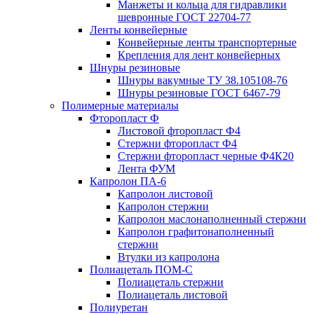
Манжеты и кольца для гидравлики
шевронные ГОСТ 22704-77
Ленты конвейерные
Конвейерные ленты транспортерные
Крепления для лент конвейерных
Шнуры резиновые
Шнуры вакумные ТУ 38.105108-76
Шнуры резиновые ГОСТ 6467-79
Полимерные материалы
Фторопласт Ф
Листовой фторопласт Ф4
Стержни фторопласт Ф4
Стержни фторопласт черные Ф4К20
Лента ФУМ
Капролон ПА-6
Капролон листовой
Капролон стержни
Капролон маслонаполненный стержни
Капролон графитонаполненный
стержни
Втулки из капролона
Полиацеталь ПОМ-С
Полиацеталь стержни
Полиацеталь листовой
Полиуретан