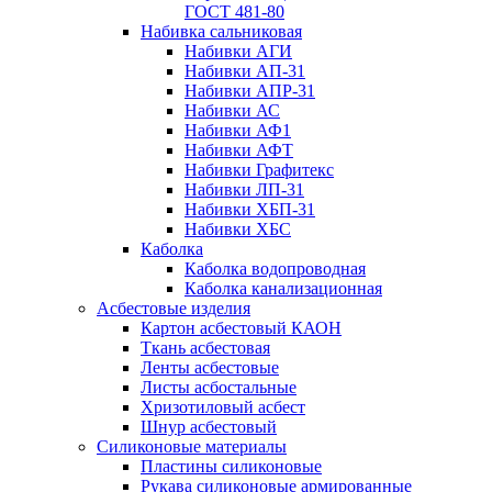
ГОСТ 481-80
Набивка сальниковая
Набивки АГИ
Набивки АП-31
Набивки АПР-31
Набивки АС
Набивки АФ1
Набивки АФТ
Набивки Графитекс
Набивки ЛП-31
Набивки ХБП-31
Набивки ХБС
Каболка
Каболка водопроводная
Каболка канализационная
Асбестовые изделия
Картон асбестовый КАОН
Ткань асбестовая
Ленты асбестовые
Листы асбостальные
Хризотиловый асбеcт
Шнур асбестовый
Силиконовые материалы
Пластины силиконовые
Рукава силиконовые армированные