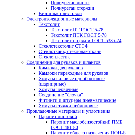
Полиуретан листы
Полиуретан стержни
Винипласт листовой
Электроизоляционные материалы
Текстолит
Текстолит ПТ ГОСТ 5-78
Текстолит ПТК ГОСТ 5-78
Текстолит стержни ГОСТ 5385-74
Стеклотекстолит СТЭФ
Стеклоткань, стеклолакоткань
Стеклопластик
Соединения для рукавов и шлангов
Камлоки для рукавов
Камлоки переходные для рукавов
Хомуты силовые одноболтовые
(шарнирные)
Хомуты червячные
Соединение "ёлочка"
Фитинги и штуцеры пневматические
Хомуты стяжки нейлоновые
Прокладочные материалы и уплотнения
Паронит листовой
Паронит маслобензостойкий ПМБ
ГОСТ 481-80
Паронит общего назначения ПОН-Б