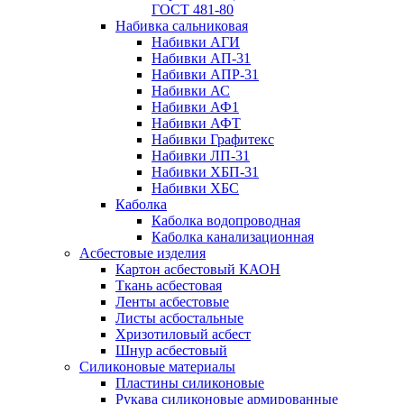
ГОСТ 481-80
Набивка сальниковая
Набивки АГИ
Набивки АП-31
Набивки АПР-31
Набивки АС
Набивки АФ1
Набивки АФТ
Набивки Графитекс
Набивки ЛП-31
Набивки ХБП-31
Набивки ХБС
Каболка
Каболка водопроводная
Каболка канализационная
Асбестовые изделия
Картон асбестовый КАОН
Ткань асбестовая
Ленты асбестовые
Листы асбостальные
Хризотиловый асбеcт
Шнур асбестовый
Силиконовые материалы
Пластины силиконовые
Рукава силиконовые армированные