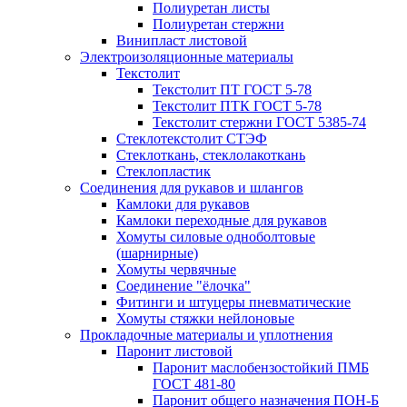
Полиуретан листы
Полиуретан стержни
Винипласт листовой
Электроизоляционные материалы
Текстолит
Текстолит ПТ ГОСТ 5-78
Текстолит ПТК ГОСТ 5-78
Текстолит стержни ГОСТ 5385-74
Стеклотекстолит СТЭФ
Стеклоткань, стеклолакоткань
Стеклопластик
Соединения для рукавов и шлангов
Камлоки для рукавов
Камлоки переходные для рукавов
Хомуты силовые одноболтовые
(шарнирные)
Хомуты червячные
Соединение "ёлочка"
Фитинги и штуцеры пневматические
Хомуты стяжки нейлоновые
Прокладочные материалы и уплотнения
Паронит листовой
Паронит маслобензостойкий ПМБ
ГОСТ 481-80
Паронит общего назначения ПОН-Б