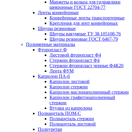
Манжеты и кольца для гидравлики
шевронные ГОСТ 22704-77
Ленты конвейерные
Конвейерные ленты транспортерные
Крепления для лент конвейерных
Шнуры резиновые
Шнуры вакумные ТУ 38.105108-76
Шнуры резиновые ГОСТ 6467-79
Полимерные материалы
Фторопласт Ф
Листовой фторопласт Ф4
Стержни фторопласт Ф4
Стержни фторопласт черные Ф4К20
Лента ФУМ
Капролон ПА-6
Капролон листовой
Капролон стержни
Капролон маслонаполненный стержни
Капролон графитонаполненный
стержни
Втулки из капролона
Полиацеталь ПОМ-С
Полиацеталь стержни
Полиацеталь листовой
Полиуретан