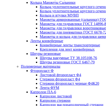
Кольца Манжеты Сальники
Кольца уплотнительные круглого сечен
Кольца уплотнительные круглого сечени
Кольца и втулки МУВП
Манжеты армированные (сальники) ГОС
Манжеты для гидравлики ГОСТ 14896-
Манжеты для гидравлики воротниковые
Манжеты для пневматики ГОСТ 6678-7
Манжеты и кольца для гидравлики шев
Ленты конвейерные
Конвейерные ленты транспортерные
Крепления для лент конвейерных
Шнуры резиновые
Шнуры вакумные ТУ 38.105108-76
Шнуры резиновые ГОСТ 6467-79
Полимерные материалы
Фторопласт Ф
Листовой фторопласт Ф4
Стержни фторопласт Ф4
Стержни фторопласт черные Ф4К20
Лента ФУМ
Капролон ПА-6
Капролон листовой
Капролон стержни
Капролон маслонаполненный стержни