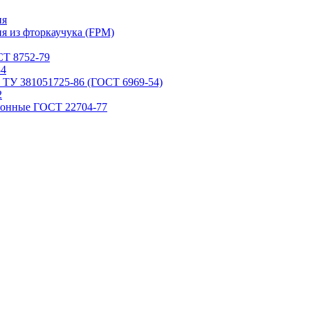
ия
я из фторкаучука (FPM)
Т 8752-79
84
 ТУ 381051725-86 (ГОСТ 6969-54)
2
ронные ГОСТ 22704-77