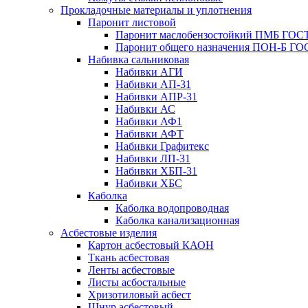
Прокладочные материалы и уплотнения
Паронит листовой
Паронит маслобензостойкий ПМБ ГОСТ
Паронит общего назначения ПОН-Б ГОС
Набивка сальниковая
Набивки АГИ
Набивки АП-31
Набивки АПР-31
Набивки АС
Набивки АФ1
Набивки АФТ
Набивки Графитекс
Набивки ЛП-31
Набивки ХБП-31
Набивки ХБС
Каболка
Каболка водопроводная
Каболка канализационная
Асбестовые изделия
Картон асбестовый КАОН
Ткань асбестовая
Ленты асбестовые
Листы асбостальные
Хризотиловый асбеcт
Шнур асбестовый