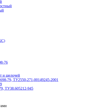
й
ерстный
ый
БС)
8-76
т и щелочей
698-79, ТУ2550-271-00149245-2001
79
79, ТУ38.605212-945
гами