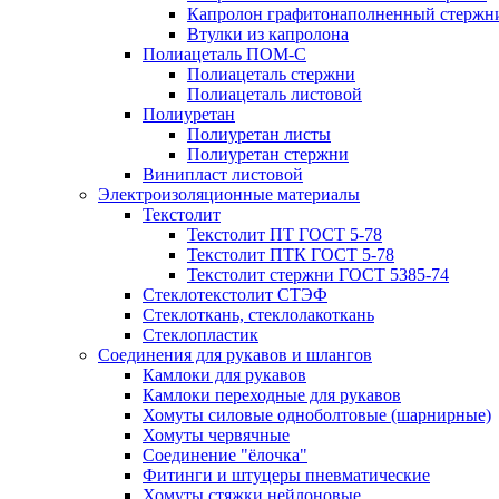
Капролон графитонаполненный стержн
Втулки из капролона
Полиацеталь ПОМ-С
Полиацеталь стержни
Полиацеталь листовой
Полиуретан
Полиуретан листы
Полиуретан стержни
Винипласт листовой
Электроизоляционные материалы
Текстолит
Текстолит ПТ ГОСТ 5-78
Текстолит ПТК ГОСТ 5-78
Текстолит стержни ГОСТ 5385-74
Стеклотекстолит СТЭФ
Стеклоткань, стеклолакоткань
Стеклопластик
Соединения для рукавов и шлангов
Камлоки для рукавов
Камлоки переходные для рукавов
Хомуты силовые одноболтовые (шарнирные)
Хомуты червячные
Соединение "ёлочка"
Фитинги и штуцеры пневматические
Хомуты стяжки нейлоновые