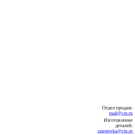
Отдел продаж:
mail@cin.ru
Изготовление
деталей:
zagotovka@cin.ru