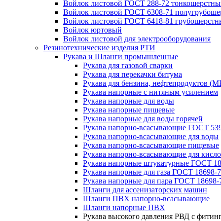
Войлок листовой ГОСТ 288-72 тонкошерстны
Войлок листовой ГОСТ 6308-71 полугрубош
Войлок листовой ГОСТ 6418-81 грубошерстн
Войлок юртовый
Войлок листовой для электрооборудования
Резинотехнические изделия РТИ
Рукава и Шланги промышленные
Рукава для газовой сварки
Рукава для перекачки битума
Рукава для бензина, нефтепродуктов (М
Рукава напорные с нитяным усилением
Рукава напорные для воды
Рукава напорные пищевые
Рукава напорные для воды горячей
Рукава напорно-всасывающие ГОСТ 539
Рукава напорно-всасывающие для воды
Рукава напорно-всасывающие пищевые
Рукава напорно-всасывающие для кисло
Рукава напорные штукатурные ГОСТ 18
Рукава напорные для газа ГОСТ 18698-
Рукава напорные для пара ГОСТ 18698-
Шланги для ассенизаторских машин
Шланги ПВХ напорно-всасывающие
Шланги напорные ПВХ
Рукава высокого давления РВД с фитин