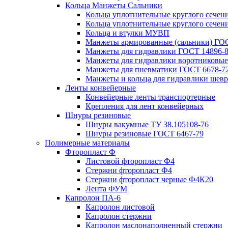
Кольца Манжеты Сальники
Кольца уплотнительные круглого сечен
Кольца уплотнительные круглого сечени
Кольца и втулки МУВП
Манжеты армированные (сальники) ГОС
Манжеты для гидравлики ГОСТ 14896-
Манжеты для гидравлики воротниковые
Манжеты для пневматики ГОСТ 6678-7
Манжеты и кольца для гидравлики шев
Ленты конвейерные
Конвейерные ленты транспортерные
Крепления для лент конвейерных
Шнуры резиновые
Шнуры вакумные ТУ 38.105108-76
Шнуры резиновые ГОСТ 6467-79
Полимерные материалы
Фторопласт Ф
Листовой фторопласт Ф4
Стержни фторопласт Ф4
Стержни фторопласт черные Ф4К20
Лента ФУМ
Капролон ПА-6
Капролон листовой
Капролон стержни
Капролон маслонаполненный стержни