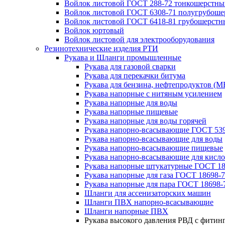
Войлок листовой ГОСТ 288-72 тонкошерстны
Войлок листовой ГОСТ 6308-71 полугрубош
Войлок листовой ГОСТ 6418-81 грубошерстн
Войлок юртовый
Войлок листовой для электрооборудования
Резинотехнические изделия РТИ
Рукава и Шланги промышленные
Рукава для газовой сварки
Рукава для перекачки битума
Рукава для бензина, нефтепродуктов (М
Рукава напорные с нитяным усилением
Рукава напорные для воды
Рукава напорные пищевые
Рукава напорные для воды горячей
Рукава напорно-всасывающие ГОСТ 539
Рукава напорно-всасывающие для воды
Рукава напорно-всасывающие пищевые
Рукава напорно-всасывающие для кисло
Рукава напорные штукатурные ГОСТ 18
Рукава напорные для газа ГОСТ 18698-
Рукава напорные для пара ГОСТ 18698-
Шланги для ассенизаторских машин
Шланги ПВХ напорно-всасывающие
Шланги напорные ПВХ
Рукава высокого давления РВД с фитин