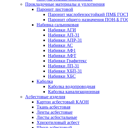
Прокладочные материалы и уплотнения
Паронит листовой
Паронит маслобензостойкий ПМБ ГОСТ
Паронит общего назначения ПОН-Б ГОС
Набивка сальниковая
Набивки АГИ
Набивки АП-31
Набивки АПР-31
Набивки АС
Набивки АФ1
Набивки АФТ
Набивки Графитекс
Набивки ЛП-31
Набивки ХБП-31
Набивки ХБС
Каболка
Каболка водопроводная
Каболка канализационная
Асбестовые изделия
Картон асбестовый КАОН
Ткань асбестовая
Ленты асбестовые
Листы асбостальные
Хризотиловый асбеcт
Шнур асбестовый