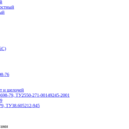
й
ерстный
ый
БС)
8-76
т и щелочей
698-79, ТУ2550-271-00149245-2001
79
79, ТУ38.605212-945
гами