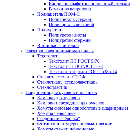
Капролон графитонаполненный стержн
Втулки из капролона
Полиацеталь ПОМ-С
Полиацеталь стержни
Полиацеталь листовой
Полиуретан
Полиуретан листы
Полиуретан стержни
Винипласт листовой
Электроизоляционные материалы
Текстолит
Текстолит ПТ ГОСТ 5-78
Текстолит ПТК ГОСТ 5-78
Текстолит стержни ГОСТ 5385-74
Стеклотекстолит СТЭФ
Стеклоткань, стеклолакоткань
Стеклопластик
Соединения для рукавов и шлангов
Камлоки для рукавов
Камлоки переходные для рукавов
Хомуты силовые одноболтовые (шарнирные)
Хомуты червячные
Соединение "ёлочка"
Фитинги и штуцеры пневматические
Хомуты стяжки нейлоновые