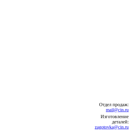
Отдел продаж:
mail@cin.ru
Изготовление
деталей:
zagotovka@cin.ru