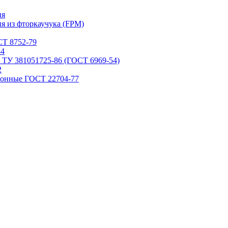
ия
я из фторкаучука (FPM)
Т 8752-79
84
 ТУ 381051725-86 (ГОСТ 6969-54)
2
ронные ГОСТ 22704-77