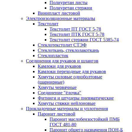
Полиуретан листы
Полиуретан стержни
Винипласт листовой
Электроизоляционные материалы
Текстолит
Текстолит ПТ ГОСТ 5-78
Текстолит ПТК ГОСТ 5-78
Текстолит стержни ГОСТ 5385-74
Стеклотекстолит СТЭФ
Стеклоткань, стеклолакоткань
Стеклопластик
Соединения для рукавов и шлангов
Камлоки для рукавов
Камлоки переходные для рукавов
Хомуты силовые одноболтовые
(шарнирные)
Хомуты червячные
Соединение "ёлочка"
Фитинги и штуцеры пневматические
Хомуты стяжки нейлоновые
Прокладочные материалы и уплотнения
Паронит листовой
Паронит маслобензостойкий ПМБ
ГОСТ 481-80
Паронит общего назначения ПОН-Б