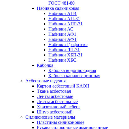
ГОСТ 481-80
Набивка сальниковая
Набивки АГИ
Набивки АП-31
Набивки АПР-31
Набивки АС
Набивки АФ1
Набивки АФТ
Набивки Графитекс
Набивки ЛП-31
Набивки ХБП-31
Набивки ХБС
Каболка
Каболка водопроводная
Каболка канализационная
Асбестовые изделия
Картон асбестовый КАОН
Ткань асбестовая
Ленты асбестовые
Листы асбостальные
Хризотиловый асбеcт
Шнур асбестовый
Силиконовые материалы
Пластины силиконовые
Рукава силиконовые армированные