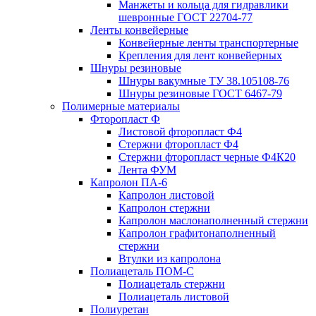
Манжеты и кольца для гидравлики
шевронные ГОСТ 22704-77
Ленты конвейерные
Конвейерные ленты транспортерные
Крепления для лент конвейерных
Шнуры резиновые
Шнуры вакумные ТУ 38.105108-76
Шнуры резиновые ГОСТ 6467-79
Полимерные материалы
Фторопласт Ф
Листовой фторопласт Ф4
Стержни фторопласт Ф4
Стержни фторопласт черные Ф4К20
Лента ФУМ
Капролон ПА-6
Капролон листовой
Капролон стержни
Капролон маслонаполненный стержни
Капролон графитонаполненный
стержни
Втулки из капролона
Полиацеталь ПОМ-С
Полиацеталь стержни
Полиацеталь листовой
Полиуретан