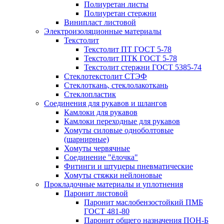
Полиуретан листы
Полиуретан стержни
Винипласт листовой
Электроизоляционные материалы
Текстолит
Текстолит ПТ ГОСТ 5-78
Текстолит ПТК ГОСТ 5-78
Текстолит стержни ГОСТ 5385-74
Стеклотекстолит СТЭФ
Стеклоткань, стеклолакоткань
Стеклопластик
Соединения для рукавов и шлангов
Камлоки для рукавов
Камлоки переходные для рукавов
Хомуты силовые одноболтовые
(шарнирные)
Хомуты червячные
Соединение "ёлочка"
Фитинги и штуцеры пневматические
Хомуты стяжки нейлоновые
Прокладочные материалы и уплотнения
Паронит листовой
Паронит маслобензостойкий ПМБ
ГОСТ 481-80
Паронит общего назначения ПОН-Б