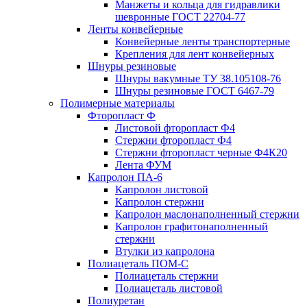
Манжеты и кольца для гидравлики
шевронные ГОСТ 22704-77
Ленты конвейерные
Конвейерные ленты транспортерные
Крепления для лент конвейерных
Шнуры резиновые
Шнуры вакумные ТУ 38.105108-76
Шнуры резиновые ГОСТ 6467-79
Полимерные материалы
Фторопласт Ф
Листовой фторопласт Ф4
Стержни фторопласт Ф4
Стержни фторопласт черные Ф4К20
Лента ФУМ
Капролон ПА-6
Капролон листовой
Капролон стержни
Капролон маслонаполненный стержни
Капролон графитонаполненный
стержни
Втулки из капролона
Полиацеталь ПОМ-С
Полиацеталь стержни
Полиацеталь листовой
Полиуретан