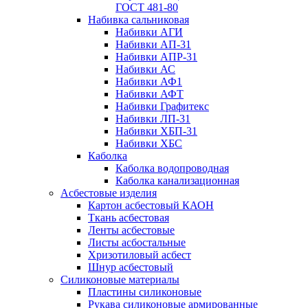
ГОСТ 481-80
Набивка сальниковая
Набивки АГИ
Набивки АП-31
Набивки АПР-31
Набивки АС
Набивки АФ1
Набивки АФТ
Набивки Графитекс
Набивки ЛП-31
Набивки ХБП-31
Набивки ХБС
Каболка
Каболка водопроводная
Каболка канализационная
Асбестовые изделия
Картон асбестовый КАОН
Ткань асбестовая
Ленты асбестовые
Листы асбостальные
Хризотиловый асбеcт
Шнур асбестовый
Силиконовые материалы
Пластины силиконовые
Рукава силиконовые армированные