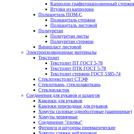
Капролон графитонаполненный стержн
Втулки из капролона
Полиацеталь ПОМ-С
Полиацеталь стержни
Полиацеталь листовой
Полиуретан
Полиуретан листы
Полиуретан стержни
Винипласт листовой
Электроизоляционные материалы
Текстолит
Текстолит ПТ ГОСТ 5-78
Текстолит ПТК ГОСТ 5-78
Текстолит стержни ГОСТ 5385-74
Стеклотекстолит СТЭФ
Стеклоткань, стеклолакоткань
Стеклопластик
Соединения для рукавов и шлангов
Камлоки для рукавов
Камлоки переходные для рукавов
Хомуты силовые одноболтовые (шарнирные)
Хомуты червячные
Соединение "ёлочка"
Фитинги и штуцеры пневматические
Хомуты стяжки нейлоновые