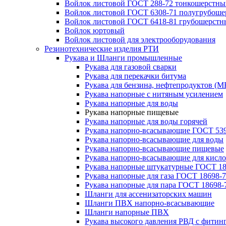
Войлок листовой ГОСТ 288-72 тонкошерстны
Войлок листовой ГОСТ 6308-71 полугрубош
Войлок листовой ГОСТ 6418-81 грубошерстн
Войлок юртовый
Войлок листовой для электрооборудования
Резинотехнические изделия РТИ
Рукава и Шланги промышленные
Рукава для газовой сварки
Рукава для перекачки битума
Рукава для бензина, нефтепродуктов (М
Рукава напорные с нитяным усилением
Рукава напорные для воды
Рукава напорные пищевые
Рукава напорные для воды горячей
Рукава напорно-всасывающие ГОСТ 539
Рукава напорно-всасывающие для воды
Рукава напорно-всасывающие пищевые
Рукава напорно-всасывающие для кисло
Рукава напорные штукатурные ГОСТ 18
Рукава напорные для газа ГОСТ 18698-
Рукава напорные для пара ГОСТ 18698-
Шланги для ассенизаторских машин
Шланги ПВХ напорно-всасывающие
Шланги напорные ПВХ
Рукава высокого давления РВД с фитин