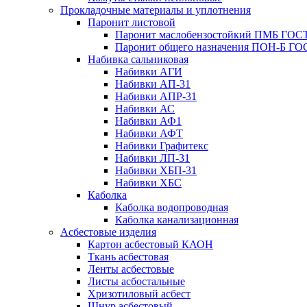
Прокладочные материалы и уплотнения
Паронит листовой
Паронит маслобензостойкий ПМБ ГОСТ
Паронит общего назначения ПОН-Б ГОС
Набивка сальниковая
Набивки АГИ
Набивки АП-31
Набивки АПР-31
Набивки АС
Набивки АФ1
Набивки АФТ
Набивки Графитекс
Набивки ЛП-31
Набивки ХБП-31
Набивки ХБС
Каболка
Каболка водопроводная
Каболка канализационная
Асбестовые изделия
Картон асбестовый КАОН
Ткань асбестовая
Ленты асбестовые
Листы асбостальные
Хризотиловый асбеcт
Шнур асбестовый