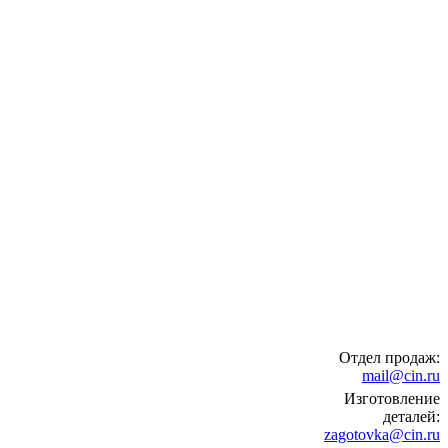
Отдел продаж:
mail@cin.ru
Изготовление
деталей:
zagotovka@cin.ru