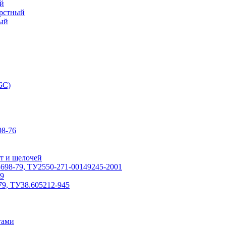
й
ерстный
ый
БС)
8-76
т и щелочей
698-79, ТУ2550-271-00149245-2001
79
79, ТУ38.605212-945
гами