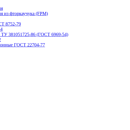
ия
я из фторкаучука (FPM)
Т 8752-79
84
 ТУ 381051725-86 (ГОСТ 6969-54)
2
ронные ГОСТ 22704-77