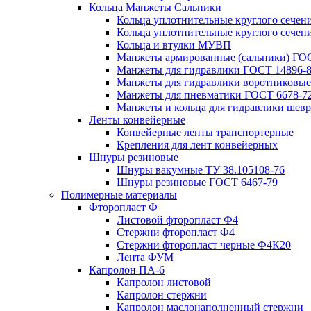
Кольца Манжеты Сальники
Кольца уплотнительные круглого сечен
Кольца уплотнительные круглого сечени
Кольца и втулки МУВП
Манжеты армированные (сальники) ГОС
Манжеты для гидравлики ГОСТ 14896-
Манжеты для гидравлики воротниковые
Манжеты для пневматики ГОСТ 6678-7
Манжеты и кольца для гидравлики шев
Ленты конвейерные
Конвейерные ленты транспортерные
Крепления для лент конвейерных
Шнуры резиновые
Шнуры вакумные ТУ 38.105108-76
Шнуры резиновые ГОСТ 6467-79
Полимерные материалы
Фторопласт Ф
Листовой фторопласт Ф4
Стержни фторопласт Ф4
Стержни фторопласт черные Ф4К20
Лента ФУМ
Капролон ПА-6
Капролон листовой
Капролон стержни
Капролон маслонаполненный стержни