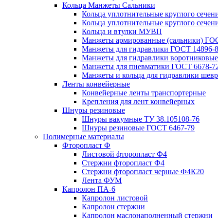
Кольца Манжеты Сальники
Кольца уплотнительные круглого сечен
Кольца уплотнительные круглого сечени
Кольца и втулки МУВП
Манжеты армированные (сальники) ГОС
Манжеты для гидравлики ГОСТ 14896-
Манжеты для гидравлики воротниковые
Манжеты для пневматики ГОСТ 6678-7
Манжеты и кольца для гидравлики шев
Ленты конвейерные
Конвейерные ленты транспортерные
Крепления для лент конвейерных
Шнуры резиновые
Шнуры вакумные ТУ 38.105108-76
Шнуры резиновые ГОСТ 6467-79
Полимерные материалы
Фторопласт Ф
Листовой фторопласт Ф4
Стержни фторопласт Ф4
Стержни фторопласт черные Ф4К20
Лента ФУМ
Капролон ПА-6
Капролон листовой
Капролон стержни
Капролон маслонаполненный стержни