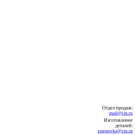
Отдел продаж:
mail@cin.ru
Изготовление
деталей:
zagotovka@cin.ru