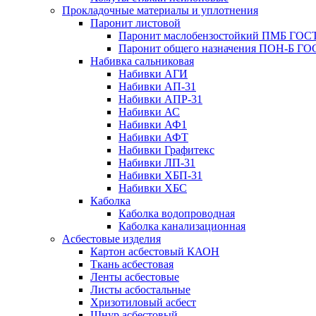
Прокладочные материалы и уплотнения
Паронит листовой
Паронит маслобензостойкий ПМБ ГОСТ
Паронит общего назначения ПОН-Б ГОС
Набивка сальниковая
Набивки АГИ
Набивки АП-31
Набивки АПР-31
Набивки АС
Набивки АФ1
Набивки АФТ
Набивки Графитекс
Набивки ЛП-31
Набивки ХБП-31
Набивки ХБС
Каболка
Каболка водопроводная
Каболка канализационная
Асбестовые изделия
Картон асбестовый КАОН
Ткань асбестовая
Ленты асбестовые
Листы асбостальные
Хризотиловый асбеcт
Шнур асбестовый