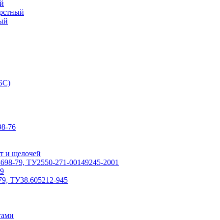
й
ерстный
ый
БС)
8-76
т и щелочей
698-79, ТУ2550-271-00149245-2001
79
79, ТУ38.605212-945
гами