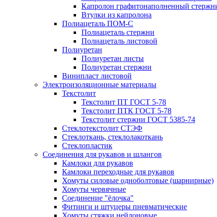
Капролон графитонаполненный стержн
Втулки из капролона
Полиацеталь ПОМ-С
Полиацеталь стержни
Полиацеталь листовой
Полиуретан
Полиуретан листы
Полиуретан стержни
Винипласт листовой
Электроизоляционные материалы
Текстолит
Текстолит ПТ ГОСТ 5-78
Текстолит ПТК ГОСТ 5-78
Текстолит стержни ГОСТ 5385-74
Стеклотекстолит СТЭФ
Стеклоткань, стеклолакоткань
Стеклопластик
Соединения для рукавов и шлангов
Камлоки для рукавов
Камлоки переходные для рукавов
Хомуты силовые одноболтовые (шарнирные)
Хомуты червячные
Соединение "ёлочка"
Фитинги и штуцеры пневматические
Хомуты стяжки нейлоновые