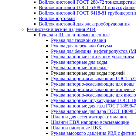
Войлок листовой ГОСТ 288-72 тонкошерстны
Войлок листовой ГОСТ 6308-71 полугрубош
Войлок листовой ГОСТ 6418-81 грубошерстн
Войлок юртовый
Войлок листовой для электрооборудования
Резинотехнические изделия РТИ
Рукава и Шланги промышленные
Рукава для газовой сварки
Рукава для перекачки битума
Рукава для бензина, нефтепродуктов (М
Рукава напорные с нитяным усилением
Рукава напорные для воды
Рукава напорные пищевые
Рукава напорные для воды горячей
Рукава напорно-всасывающие ГОСТ 539
Рукава напорно-всасывающие для воды
Рукава напорно-всасывающие пищевые
Рукава напорно-всасывающие для кисло
Рукава напорные штукатурные ГОСТ 18
Рукава напорные для газа ГОСТ 18698-
Рукава напорные для пара ГОСТ 18698-
Шланги для ассенизаторских машин
Шланги ПВХ напорно-всасывающие
Шланги напорные ПВХ
Рукава высокого давления РВД с фитин