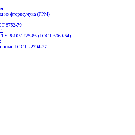
ия
я из фторкаучука (FPM)
Т 8752-79
84
 ТУ 381051725-86 (ГОСТ 6969-54)
2
ронные ГОСТ 22704-77