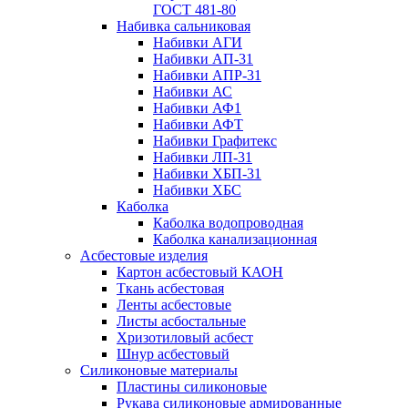
ГОСТ 481-80
Набивка сальниковая
Набивки АГИ
Набивки АП-31
Набивки АПР-31
Набивки АС
Набивки АФ1
Набивки АФТ
Набивки Графитекс
Набивки ЛП-31
Набивки ХБП-31
Набивки ХБС
Каболка
Каболка водопроводная
Каболка канализационная
Асбестовые изделия
Картон асбестовый КАОН
Ткань асбестовая
Ленты асбестовые
Листы асбостальные
Хризотиловый асбеcт
Шнур асбестовый
Силиконовые материалы
Пластины силиконовые
Рукава силиконовые армированные