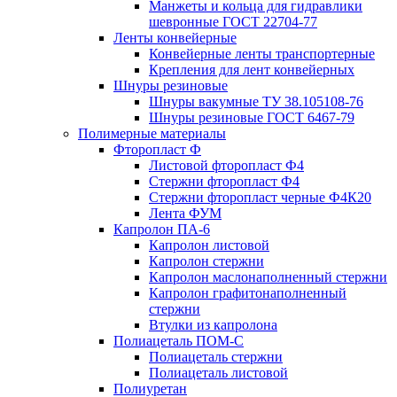
Манжеты и кольца для гидравлики
шевронные ГОСТ 22704-77
Ленты конвейерные
Конвейерные ленты транспортерные
Крепления для лент конвейерных
Шнуры резиновые
Шнуры вакумные ТУ 38.105108-76
Шнуры резиновые ГОСТ 6467-79
Полимерные материалы
Фторопласт Ф
Листовой фторопласт Ф4
Стержни фторопласт Ф4
Стержни фторопласт черные Ф4К20
Лента ФУМ
Капролон ПА-6
Капролон листовой
Капролон стержни
Капролон маслонаполненный стержни
Капролон графитонаполненный
стержни
Втулки из капролона
Полиацеталь ПОМ-С
Полиацеталь стержни
Полиацеталь листовой
Полиуретан