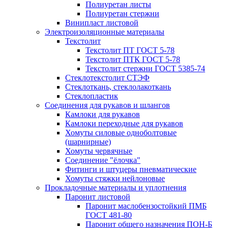
Полиуретан листы
Полиуретан стержни
Винипласт листовой
Электроизоляционные материалы
Текстолит
Текстолит ПТ ГОСТ 5-78
Текстолит ПТК ГОСТ 5-78
Текстолит стержни ГОСТ 5385-74
Стеклотекстолит СТЭФ
Стеклоткань, стеклолакоткань
Стеклопластик
Соединения для рукавов и шлангов
Камлоки для рукавов
Камлоки переходные для рукавов
Хомуты силовые одноболтовые
(шарнирные)
Хомуты червячные
Соединение "ёлочка"
Фитинги и штуцеры пневматические
Хомуты стяжки нейлоновые
Прокладочные материалы и уплотнения
Паронит листовой
Паронит маслобензостойкий ПМБ
ГОСТ 481-80
Паронит общего назначения ПОН-Б