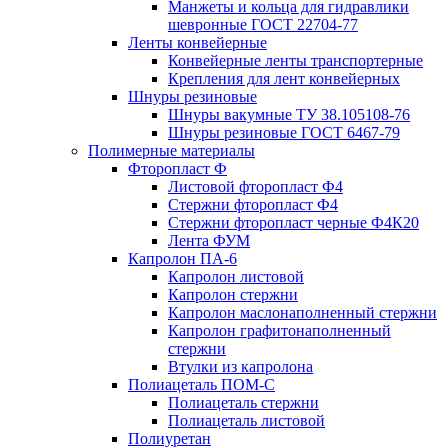
Манжеты и кольца для гидравлики
шевронные ГОСТ 22704-77
Ленты конвейерные
Конвейерные ленты транспортерные
Крепления для лент конвейерных
Шнуры резиновые
Шнуры вакумные ТУ 38.105108-76
Шнуры резиновые ГОСТ 6467-79
Полимерные материалы
Фторопласт Ф
Листовой фторопласт Ф4
Стержни фторопласт Ф4
Стержни фторопласт черные Ф4К20
Лента ФУМ
Капролон ПА-6
Капролон листовой
Капролон стержни
Капролон маслонаполненный стержни
Капролон графитонаполненный
стержни
Втулки из капролона
Полиацеталь ПОМ-С
Полиацеталь стержни
Полиацеталь листовой
Полиуретан