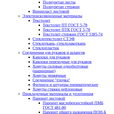
Полиуретан листы
Полиуретан стержни
Винипласт листовой
Электроизоляционные материалы
Текстолит
Текстолит ПТ ГОСТ 5-78
Текстолит ПТК ГОСТ 5-78
Текстолит стержни ГОСТ 5385-74
Стеклотекстолит СТЭФ
Стеклоткань, стеклолакоткань
Стеклопластик
Соединения для рукавов и шлангов
Камлоки для рукавов
Камлоки переходные для рукавов
Хомуты силовые одноболтовые
(шарнирные)
Хомуты червячные
Соединение "ёлочка"
Фитинги и штуцеры пневматические
Хомуты стяжки нейлоновые
Прокладочные материалы и уплотнения
Паронит листовой
Паронит маслобензостойкий ПМБ
ГОСТ 481-80
Паронит общего назначения ПОН-Б