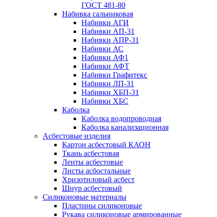
ГОСТ 481-80
Набивка сальниковая
Набивки АГИ
Набивки АП-31
Набивки АПР-31
Набивки АС
Набивки АФ1
Набивки АФТ
Набивки Графитекс
Набивки ЛП-31
Набивки ХБП-31
Набивки ХБС
Каболка
Каболка водопроводная
Каболка канализационная
Асбестовые изделия
Картон асбестовый КАОН
Ткань асбестовая
Ленты асбестовые
Листы асбостальные
Хризотиловый асбеcт
Шнур асбестовый
Силиконовые материалы
Пластины силиконовые
Рукава силиконовые армированные