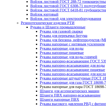
Войлок листовой ГОСТ 288-72 тонкошерстны
Войлок листовой ГОСТ 6308-71 полугрубош
Войлок листовой ГОСТ 6418-81 грубошерстн
Войлок юртовый
Войлок листовой для электрооборудования
Резинотехнические изделия РТИ
Рукава и Шланги промышленные
Рукава для газовой сварки
Рукава для перекачки битума
Рукава для бензина, нефтепродуктов (М
Рукава напорные с нитяным усилением
Рукава напорные для воды
Рукава напорные пищевые
Рукава напорные для воды горячей
Рукава напорно-всасывающие ГОСТ 539
Рукава напорно-всасывающие для воды
Рукава напорно-всасывающие пищевые
Рукава напорно-всасывающие для кисло
Рукава напорные штукатурные ГОСТ 18
Рукава напорные для газа ГОСТ 18698-
Рукава напорные для пара ГОСТ 18698-
Шланги для ассенизаторских машин
Шланги ПВХ напорно-всасывающие
Шланги напорные ПВХ
Рукава высокого давления РВД с фитин