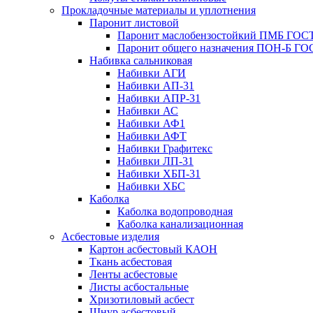
Прокладочные материалы и уплотнения
Паронит листовой
Паронит маслобензостойкий ПМБ ГОСТ
Паронит общего назначения ПОН-Б ГОС
Набивка сальниковая
Набивки АГИ
Набивки АП-31
Набивки АПР-31
Набивки АС
Набивки АФ1
Набивки АФТ
Набивки Графитекс
Набивки ЛП-31
Набивки ХБП-31
Набивки ХБС
Каболка
Каболка водопроводная
Каболка канализационная
Асбестовые изделия
Картон асбестовый КАОН
Ткань асбестовая
Ленты асбестовые
Листы асбостальные
Хризотиловый асбеcт
Шнур асбестовый