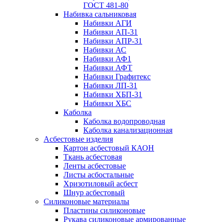
ГОСТ 481-80
Набивка сальниковая
Набивки АГИ
Набивки АП-31
Набивки АПР-31
Набивки АС
Набивки АФ1
Набивки АФТ
Набивки Графитекс
Набивки ЛП-31
Набивки ХБП-31
Набивки ХБС
Каболка
Каболка водопроводная
Каболка канализационная
Асбестовые изделия
Картон асбестовый КАОН
Ткань асбестовая
Ленты асбестовые
Листы асбостальные
Хризотиловый асбеcт
Шнур асбестовый
Силиконовые материалы
Пластины силиконовые
Рукава силиконовые армированные