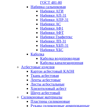
ГОСТ 481-80
Набивка сальниковая
Набивки АГИ
Набивки АП-31
Набивки АПР-31
Набивки АС
Набивки АФ1
Набивки АФТ
Набивки Графитекс
Набивки ЛП-31
Набивки ХБП-31
Набивки ХБС
Каболка
Каболка водопроводная
Каболка канализационная
Асбестовые изделия
Картон асбестовый КАОН
Ткань асбестовая
Ленты асбестовые
Листы асбостальные
Хризотиловый асбеcт
Шнур асбестовый
Силиконовые материалы
Пластины силиконовые
Рукава силиконовые армированные