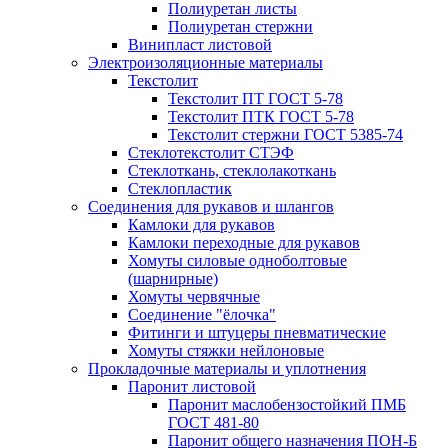
Полиуретан листы
Полиуретан стержни
Винипласт листовой
Электроизоляционные материалы
Текстолит
Текстолит ПТ ГОСТ 5-78
Текстолит ПТК ГОСТ 5-78
Текстолит стержни ГОСТ 5385-74
Стеклотекстолит СТЭФ
Стеклоткань, стеклолакоткань
Стеклопластик
Соединения для рукавов и шлангов
Камлоки для рукавов
Камлоки переходные для рукавов
Хомуты силовые одноболтовые
(шарнирные)
Хомуты червячные
Соединение "ёлочка"
Фитинги и штуцеры пневматические
Хомуты стяжки нейлоновые
Прокладочные материалы и уплотнения
Паронит листовой
Паронит маслобензостойкий ПМБ
ГОСТ 481-80
Паронит общего назначения ПОН-Б