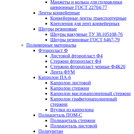
Манжеты и кольца для гидравлики
шевронные ГОСТ 22704-77
Ленты конвейерные
Конвейерные ленты транспортерные
Крепления для лент конвейерных
Шнуры резиновые
Шнуры вакумные ТУ 38.105108-76
Шнуры резиновые ГОСТ 6467-79
Полимерные материалы
Фторопласт Ф
Листовой фторопласт Ф4
Стержни фторопласт Ф4
Стержни фторопласт черные Ф4К20
Лента ФУМ
Капролон ПА-6
Капролон листовой
Капролон стержни
Капролон маслонаполненный стержни
Капролон графитонаполненный
стержни
Втулки из капролона
Полиацеталь ПОМ-С
Полиацеталь стержни
Полиацеталь листовой
Полиуретан