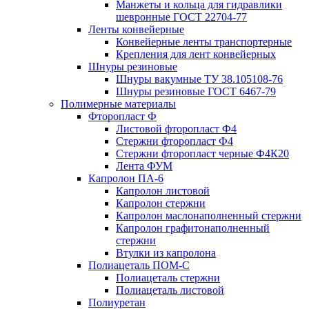
Манжеты и кольца для гидравлики
шевронные ГОСТ 22704-77
Ленты конвейерные
Конвейерные ленты транспортерные
Крепления для лент конвейерных
Шнуры резиновые
Шнуры вакумные ТУ 38.105108-76
Шнуры резиновые ГОСТ 6467-79
Полимерные материалы
Фторопласт Ф
Листовой фторопласт Ф4
Стержни фторопласт Ф4
Стержни фторопласт черные Ф4К20
Лента ФУМ
Капролон ПА-6
Капролон листовой
Капролон стержни
Капролон маслонаполненный стержни
Капролон графитонаполненный
стержни
Втулки из капролона
Полиацеталь ПОМ-С
Полиацеталь стержни
Полиацеталь листовой
Полиуретан