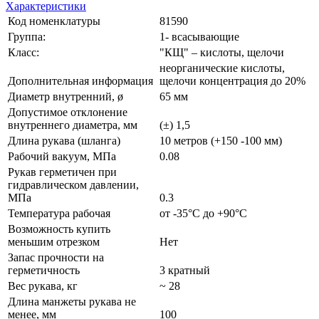
Характеристики
Код номенклатуры
81590
Группа:
1- всасывающие
Класс:
"КЩ" – кислоты, щелочи
неорганические кислоты,
Дополнительная информация
щелочи концентрация до 20%
Диаметр внутренний, ø
65 мм
Допустимое отклонение
внутреннего диаметра, мм
(±) 1,5
Длина рукава (шланга)
10 метров (+150 -100 мм)
Рабочий вакуум, МПа
0.08
Рукав герметичен при
гидравлическом давлении,
МПа
0.3
Температура рабочая
от -35°С до +90°С
Возможность купить
меньшим отрезком
Нет
Запас прочности на
герметичность
3 кратный
Вес рукава, кг
~ 28
Длина манжеты рукава не
менее, мм
100