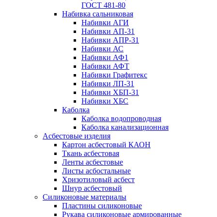
ГОСТ 481-80
Набивка сальниковая
Набивки АГИ
Набивки АП-31
Набивки АПР-31
Набивки АС
Набивки АФ1
Набивки АФТ
Набивки Графитекс
Набивки ЛП-31
Набивки ХБП-31
Набивки ХБС
Каболка
Каболка водопроводная
Каболка канализационная
Асбестовые изделия
Картон асбестовый КАОН
Ткань асбестовая
Ленты асбестовые
Листы асбостальные
Хризотиловый асбеcт
Шнур асбестовый
Силиконовые материалы
Пластины силиконовые
Рукава силиконовые армированные