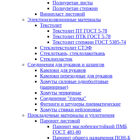
Полиуретан листы
Полиуретан стержни
Винипласт листовой
Электроизоляционные материалы
Текстолит
Текстолит ПТ ГОСТ 5-78
Текстолит ПТК ГОСТ 5-78
Текстолит стержни ГОСТ 5385-74
Стеклотекстолит СТЭФ
Стеклоткань, стеклолакоткань
Стеклопластик
Соединения для рукавов и шлангов
Камлоки для рукавов
Камлоки переходные для рукавов
Хомуты силовые одноболтовые
(шарнирные)
Хомуты червячные
Соединение "ёлочка"
Фитинги и штуцеры пневматические
Хомуты стяжки нейлоновые
Прокладочные материалы и уплотнения
Паронит листовой
Паронит маслобензостойкий ПМБ
ГОСТ 481-80
Паронит общего назначения ПОН-Б