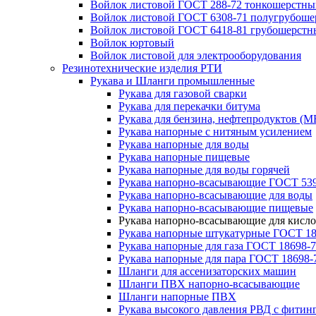
Войлок листовой ГОСТ 288-72 тонкошерстны
Войлок листовой ГОСТ 6308-71 полугрубош
Войлок листовой ГОСТ 6418-81 грубошерстн
Войлок юртовый
Войлок листовой для электрооборудования
Резинотехнические изделия РТИ
Рукава и Шланги промышленные
Рукава для газовой сварки
Рукава для перекачки битума
Рукава для бензина, нефтепродуктов (М
Рукава напорные с нитяным усилением
Рукава напорные для воды
Рукава напорные пищевые
Рукава напорные для воды горячей
Рукава напорно-всасывающие ГОСТ 539
Рукава напорно-всасывающие для воды
Рукава напорно-всасывающие пищевые
Рукава напорно-всасывающие для кисло
Рукава напорные штукатурные ГОСТ 18
Рукава напорные для газа ГОСТ 18698-
Рукава напорные для пара ГОСТ 18698-
Шланги для ассенизаторских машин
Шланги ПВХ напорно-всасывающие
Шланги напорные ПВХ
Рукава высокого давления РВД с фитин