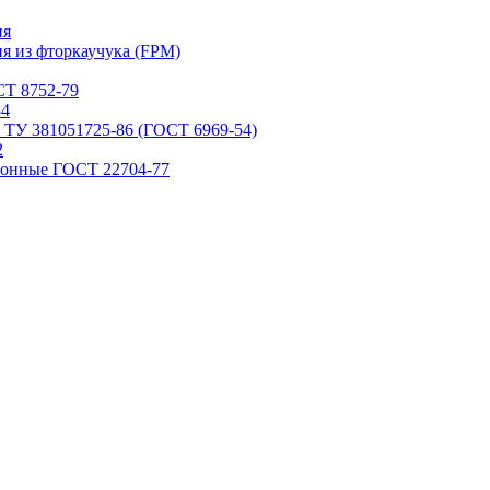
ия
я из фторкаучука (FPM)
Т 8752-79
84
 ТУ 381051725-86 (ГОСТ 6969-54)
2
ронные ГОСТ 22704-77