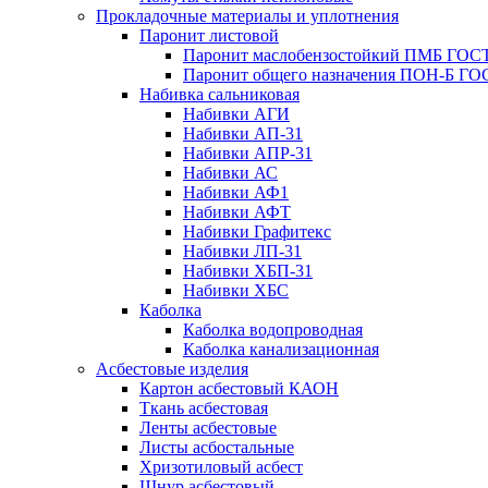
Прокладочные материалы и уплотнения
Паронит листовой
Паронит маслобензостойкий ПМБ ГОСТ
Паронит общего назначения ПОН-Б ГОС
Набивка сальниковая
Набивки АГИ
Набивки АП-31
Набивки АПР-31
Набивки АС
Набивки АФ1
Набивки АФТ
Набивки Графитекс
Набивки ЛП-31
Набивки ХБП-31
Набивки ХБС
Каболка
Каболка водопроводная
Каболка канализационная
Асбестовые изделия
Картон асбестовый КАОН
Ткань асбестовая
Ленты асбестовые
Листы асбостальные
Хризотиловый асбеcт
Шнур асбестовый