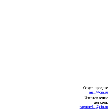
Отдел продаж:
mail@cin.ru
Изготовление
деталей:
zagotovka@cin.ru