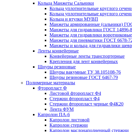
Кольца Манжеты Сальники
Кольца уплотнительные круглого сечен
Кольца уплотнительные круглого сечени
Кольца и втулки МУВП
Манжеты армированные (сальники) ГОС
Манжеты для гидравлики ГОСТ 14896-
Манжеты для гидравлики воротниковые
Манжеты для пневматики ГОСТ 6678-7
Манжеты и кольца для гидравлики шев
Ленты конвейерные
Конвейерные ленты транспортерные
Крепления для лент конвейерных
Шнуры резиновые
Шнуры вакумные ТУ 38.105108-76
Шнуры резиновые ГОСТ 6467-79
Полимерные материалы
Фторопласт Ф
Листовой фторопласт Ф4
Стержни фторопласт Ф4
Стержни фторопласт черные Ф4К20
Лента ФУМ
Капролон ПА-6
Капролон листовой
Капролон стержни
Капролон маслонаполненный стержни