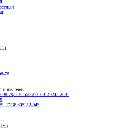
й
ерстный
ый
БС)
8-76
т и щелочей
698-79, ТУ2550-271-00149245-2001
79
79, ТУ38.605212-945
гами