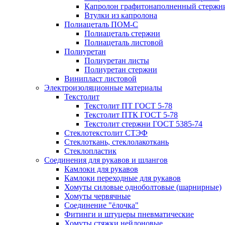
Капролон графитонаполненный стержн
Втулки из капролона
Полиацеталь ПОМ-С
Полиацеталь стержни
Полиацеталь листовой
Полиуретан
Полиуретан листы
Полиуретан стержни
Винипласт листовой
Электроизоляционные материалы
Текстолит
Текстолит ПТ ГОСТ 5-78
Текстолит ПТК ГОСТ 5-78
Текстолит стержни ГОСТ 5385-74
Стеклотекстолит СТЭФ
Стеклоткань, стеклолакоткань
Стеклопластик
Соединения для рукавов и шлангов
Камлоки для рукавов
Камлоки переходные для рукавов
Хомуты силовые одноболтовые (шарнирные)
Хомуты червячные
Соединение "ёлочка"
Фитинги и штуцеры пневматические
Хомуты стяжки нейлоновые