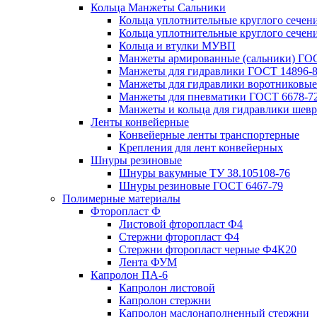
Кольца Манжеты Сальники
Кольца уплотнительные круглого сечен
Кольца уплотнительные круглого сечени
Кольца и втулки МУВП
Манжеты армированные (сальники) ГОС
Манжеты для гидравлики ГОСТ 14896-
Манжеты для гидравлики воротниковые
Манжеты для пневматики ГОСТ 6678-7
Манжеты и кольца для гидравлики шев
Ленты конвейерные
Конвейерные ленты транспортерные
Крепления для лент конвейерных
Шнуры резиновые
Шнуры вакумные ТУ 38.105108-76
Шнуры резиновые ГОСТ 6467-79
Полимерные материалы
Фторопласт Ф
Листовой фторопласт Ф4
Стержни фторопласт Ф4
Стержни фторопласт черные Ф4К20
Лента ФУМ
Капролон ПА-6
Капролон листовой
Капролон стержни
Капролон маслонаполненный стержни