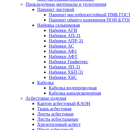
Прокладочные материалы и уплотнения
Паронит листовой
Паронит маслобензостойкий ПМБ ГОСТ
Паронит общего назначения ПОН-Б ГОС
Набивка сальниковая
Набивки АГИ
Набивки АП-31
Набивки АПР-31
Набивки АС
Набивки АФ1
Набивки АФТ
Набивки Графитекс
Набивки ЛП-31
Набивки ХБП-31
Набивки ХБС
Каболка
Каболка водопроводная
Каболка канализационная
Асбестовые изделия
Картон асбестовый КАОН
Ткань асбестовая
Ленты асбестовые
Листы асбостальные
Хризотиловый асбеcт
Шнур асбестовый