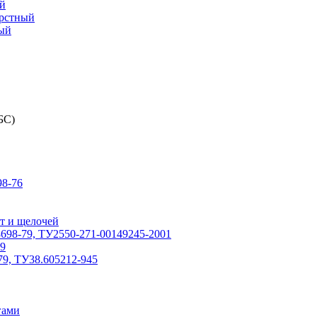
й
ерстный
ый
БС)
8-76
т и щелочей
698-79, ТУ2550-271-00149245-2001
79
79, ТУ38.605212-945
гами