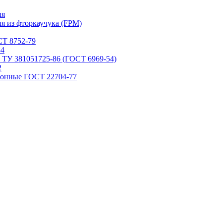
ия
я из фторкаучука (FPM)
Т 8752-79
84
 ТУ 381051725-86 (ГОСТ 6969-54)
2
ронные ГОСТ 22704-77