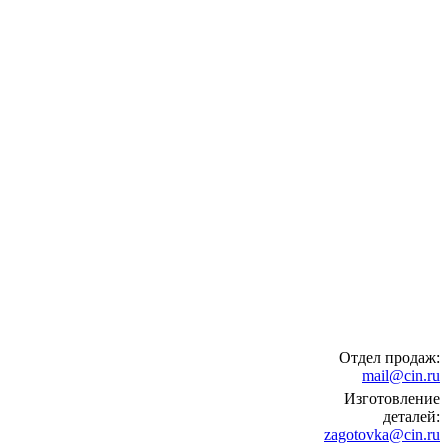
Отдел продаж:
mail@cin.ru
Изготовление
деталей:
zagotovka@cin.ru