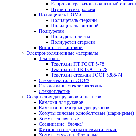
Капролон графитонаполненный стержн
Втулки из капролона
Полиацеталь ПОМ-С
Полиацеталь стержни
Полиацеталь листовой
Полиуретан
Полиуретан листы
Полиуретан стержни
Винипласт листовой
Электроизоляционные материалы
Текстолит
Текстолит ПТ ГОСТ 5-78
Текстолит ПТК ГОСТ 5-78
Текстолит стержни ГОСТ 5385-74
Стеклотекстолит СТЭФ
Стеклоткань, стеклолакоткань
Стеклопластик
Соединения для рукавов и шлангов
Камлоки для рукавов
Камлоки переходные для рукавов
Хомуты силовые одноболтовые (шарнирные)
Хомуты червячные
Соединение "ёлочка"
Фитинги и штуцеры пневматические
Хомуты стяжки нейлоновые