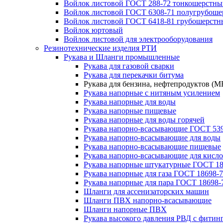
Войлок листовой ГОСТ 288-72 тонкошерстны
Войлок листовой ГОСТ 6308-71 полугрубош
Войлок листовой ГОСТ 6418-81 грубошерстн
Войлок юртовый
Войлок листовой для электрооборудования
Резинотехнические изделия РТИ
Рукава и Шланги промышленные
Рукава для газовой сварки
Рукава для перекачки битума
Рукава для бензина, нефтепродуктов (М
Рукава напорные с нитяным усилением
Рукава напорные для воды
Рукава напорные пищевые
Рукава напорные для воды горячей
Рукава напорно-всасывающие ГОСТ 539
Рукава напорно-всасывающие для воды
Рукава напорно-всасывающие пищевые
Рукава напорно-всасывающие для кисло
Рукава напорные штукатурные ГОСТ 18
Рукава напорные для газа ГОСТ 18698-
Рукава напорные для пара ГОСТ 18698-
Шланги для ассенизаторских машин
Шланги ПВХ напорно-всасывающие
Шланги напорные ПВХ
Рукава высокого давления РВД с фитин