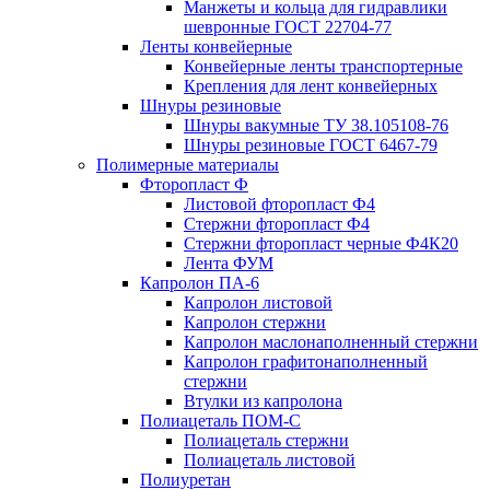
Манжеты и кольца для гидравлики
шевронные ГОСТ 22704-77
Ленты конвейерные
Конвейерные ленты транспортерные
Крепления для лент конвейерных
Шнуры резиновые
Шнуры вакумные ТУ 38.105108-76
Шнуры резиновые ГОСТ 6467-79
Полимерные материалы
Фторопласт Ф
Листовой фторопласт Ф4
Стержни фторопласт Ф4
Стержни фторопласт черные Ф4К20
Лента ФУМ
Капролон ПА-6
Капролон листовой
Капролон стержни
Капролон маслонаполненный стержни
Капролон графитонаполненный
стержни
Втулки из капролона
Полиацеталь ПОМ-С
Полиацеталь стержни
Полиацеталь листовой
Полиуретан