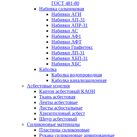
ГОСТ 481-80
Набивка сальниковая
Набивки АГИ
Набивки АП-31
Набивки АПР-31
Набивки АС
Набивки АФ1
Набивки АФТ
Набивки Графитекс
Набивки ЛП-31
Набивки ХБП-31
Набивки ХБС
Каболка
Каболка водопроводная
Каболка канализационная
Асбестовые изделия
Картон асбестовый КАОН
Ткань асбестовая
Ленты асбестовые
Листы асбостальные
Хризотиловый асбеcт
Шнур асбестовый
Силиконовые материалы
Пластины силиконовые
Рукава силиконовые армированные