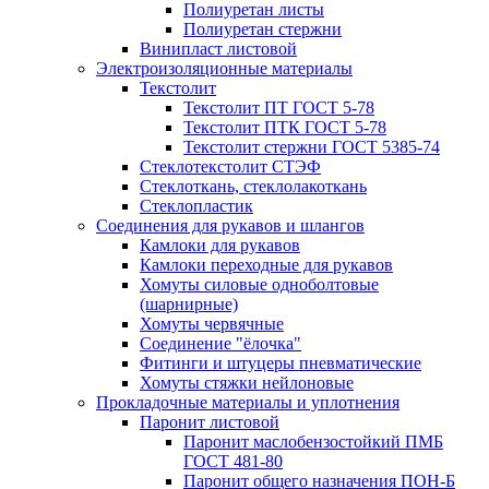
Полиуретан листы
Полиуретан стержни
Винипласт листовой
Электроизоляционные материалы
Текстолит
Текстолит ПТ ГОСТ 5-78
Текстолит ПТК ГОСТ 5-78
Текстолит стержни ГОСТ 5385-74
Стеклотекстолит СТЭФ
Стеклоткань, стеклолакоткань
Стеклопластик
Соединения для рукавов и шлангов
Камлоки для рукавов
Камлоки переходные для рукавов
Хомуты силовые одноболтовые
(шарнирные)
Хомуты червячные
Соединение "ёлочка"
Фитинги и штуцеры пневматические
Хомуты стяжки нейлоновые
Прокладочные материалы и уплотнения
Паронит листовой
Паронит маслобензостойкий ПМБ
ГОСТ 481-80
Паронит общего назначения ПОН-Б