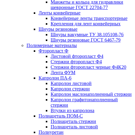
Манжеты и кольца для гидравлики
шевронные ГОСТ 22704-77
Ленты конвейерные
Конвейерные ленты транспортерные
Крепления для лент конвейерных
Шнуры резиновые
Шнуры вакумные ТУ 38.105108-76
Шнуры резиновые ГОСТ 6467-79
Полимерные материалы
Фторопласт Ф
Листовой фторопласт Ф4
Стержни фторопласт Ф4
Стержни фторопласт черные Ф4К20
Лента ФУМ
Капролон ПА-6
Капролон листовой
Капролон стержни
Капролон маслонаполненный стержни
Капролон графитонаполненный
стержни
Втулки из капролона
Полиацеталь ПОМ-С
Полиацеталь стержни
Полиацеталь листовой
Полиуретан