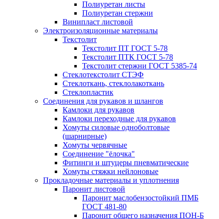
Полиуретан листы
Полиуретан стержни
Винипласт листовой
Электроизоляционные материалы
Текстолит
Текстолит ПТ ГОСТ 5-78
Текстолит ПТК ГОСТ 5-78
Текстолит стержни ГОСТ 5385-74
Стеклотекстолит СТЭФ
Стеклоткань, стеклолакоткань
Стеклопластик
Соединения для рукавов и шлангов
Камлоки для рукавов
Камлоки переходные для рукавов
Хомуты силовые одноболтовые
(шарнирные)
Хомуты червячные
Соединение "ёлочка"
Фитинги и штуцеры пневматические
Хомуты стяжки нейлоновые
Прокладочные материалы и уплотнения
Паронит листовой
Паронит маслобензостойкий ПМБ
ГОСТ 481-80
Паронит общего назначения ПОН-Б