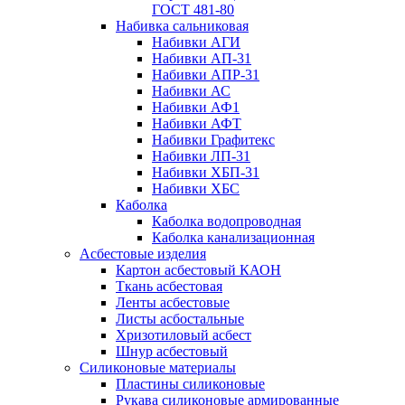
ГОСТ 481-80
Набивка сальниковая
Набивки АГИ
Набивки АП-31
Набивки АПР-31
Набивки АС
Набивки АФ1
Набивки АФТ
Набивки Графитекс
Набивки ЛП-31
Набивки ХБП-31
Набивки ХБС
Каболка
Каболка водопроводная
Каболка канализационная
Асбестовые изделия
Картон асбестовый КАОН
Ткань асбестовая
Ленты асбестовые
Листы асбостальные
Хризотиловый асбеcт
Шнур асбестовый
Силиконовые материалы
Пластины силиконовые
Рукава силиконовые армированные