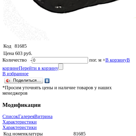
Код
81685
Цена
603 руб.
Количество
-
пог. м
+
В корзину
В
корзине
Перейти в корзину
В избранное
Поделиться…
*Просим уточнять цены и наличие товаров у наших
менеджеров
Модификации
Список
Галерея
Витрина
Характеристики
Характеристики
Код номенклатуры
81685