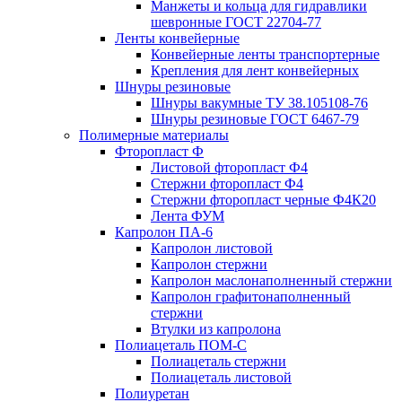
Манжеты и кольца для гидравлики
шевронные ГОСТ 22704-77
Ленты конвейерные
Конвейерные ленты транспортерные
Крепления для лент конвейерных
Шнуры резиновые
Шнуры вакумные ТУ 38.105108-76
Шнуры резиновые ГОСТ 6467-79
Полимерные материалы
Фторопласт Ф
Листовой фторопласт Ф4
Стержни фторопласт Ф4
Стержни фторопласт черные Ф4К20
Лента ФУМ
Капролон ПА-6
Капролон листовой
Капролон стержни
Капролон маслонаполненный стержни
Капролон графитонаполненный
стержни
Втулки из капролона
Полиацеталь ПОМ-С
Полиацеталь стержни
Полиацеталь листовой
Полиуретан