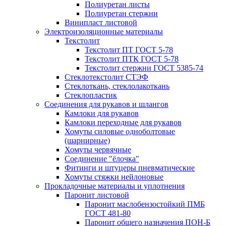
Полиуретан листы
Полиуретан стержни
Винипласт листовой
Электроизоляционные материалы
Текстолит
Текстолит ПТ ГОСТ 5-78
Текстолит ПТК ГОСТ 5-78
Текстолит стержни ГОСТ 5385-74
Стеклотекстолит СТЭФ
Стеклоткань, стеклолакоткань
Стеклопластик
Соединения для рукавов и шлангов
Камлоки для рукавов
Камлоки переходные для рукавов
Хомуты силовые одноболтовые
(шарнирные)
Хомуты червячные
Соединение "ёлочка"
Фитинги и штуцеры пневматические
Хомуты стяжки нейлоновые
Прокладочные материалы и уплотнения
Паронит листовой
Паронит маслобензостойкий ПМБ
ГОСТ 481-80
Паронит общего назначения ПОН-Б