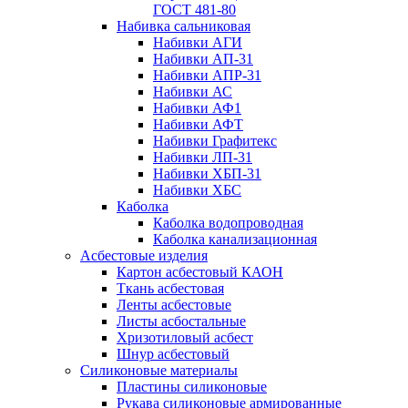
ГОСТ 481-80
Набивка сальниковая
Набивки АГИ
Набивки АП-31
Набивки АПР-31
Набивки АС
Набивки АФ1
Набивки АФТ
Набивки Графитекс
Набивки ЛП-31
Набивки ХБП-31
Набивки ХБС
Каболка
Каболка водопроводная
Каболка канализационная
Асбестовые изделия
Картон асбестовый КАОН
Ткань асбестовая
Ленты асбестовые
Листы асбостальные
Хризотиловый асбеcт
Шнур асбестовый
Силиконовые материалы
Пластины силиконовые
Рукава силиконовые армированные