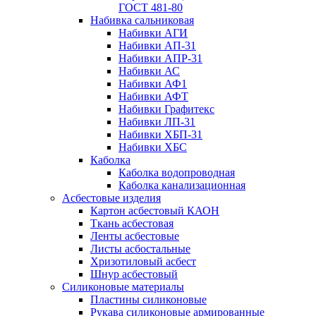
ГОСТ 481-80
Набивка сальниковая
Набивки АГИ
Набивки АП-31
Набивки АПР-31
Набивки АС
Набивки АФ1
Набивки АФТ
Набивки Графитекс
Набивки ЛП-31
Набивки ХБП-31
Набивки ХБС
Каболка
Каболка водопроводная
Каболка канализационная
Асбестовые изделия
Картон асбестовый КАОН
Ткань асбестовая
Ленты асбестовые
Листы асбостальные
Хризотиловый асбеcт
Шнур асбестовый
Силиконовые материалы
Пластины силиконовые
Рукава силиконовые армированные