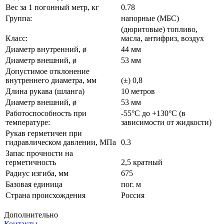
Вес за 1 погонный метр, кг
0.78
Группа:
напорные (МБС)
(дюритовые) топливо,
Класс:
масла, антифриз, воздух
Диаметр внутренний, ø
44 мм
Диаметр внешний, ø
53 мм
Допустимое отклонение
внутреннего диаметра, мм
(±) 0,8
Длина рукава (шланга)
10 метров
Диаметр внешний, ø
53 мм
Работоспособность при
-55°С до +130°С (в
температуре:
зависимости от жидкости)
Рукав герметичен при
гидравлическом давлении, МПа
0.3
Запас прочности на
герметичность
2,5 кратный
Радиус изгиба, мм
675
Базовая единица
пог. м
Страна происхождения
Россия
Дополнительно
Контакты