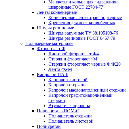
Манжеты и кольца для гидравлики
шевронные ГОСТ 22704-77
Ленты конвейерные
Конвейерные ленты транспортерные
Крепления для лент конвейерных
Шнуры резиновые
Шнуры вакумные ТУ 38.105108-76
Шнуры резиновые ГОСТ 6467-79
Полимерные материалы
Фторопласт Ф
Листовой фторопласт Ф4
Стержни фторопласт Ф4
Стержни фторопласт черные Ф4К20
Лента ФУМ
Капролон ПА-6
Капролон листовой
Капролон стержни
Капролон маслонаполненный стержни
Капролон графитонаполненный
стержни
Втулки из капролона
Полиацеталь ПОМ-С
Полиацеталь стержни
Полиацеталь листовой
Полиуретан