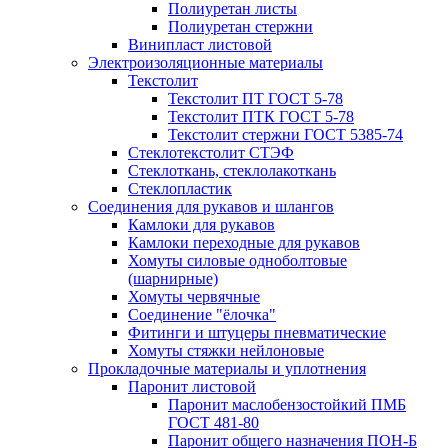
Полиуретан листы
Полиуретан стержни
Винипласт листовой
Электроизоляционные материалы
Текстолит
Текстолит ПТ ГОСТ 5-78
Текстолит ПТК ГОСТ 5-78
Текстолит стержни ГОСТ 5385-74
Стеклотекстолит СТЭФ
Стеклоткань, стеклолакоткань
Стеклопластик
Соединения для рукавов и шлангов
Камлоки для рукавов
Камлоки переходные для рукавов
Хомуты силовые одноболтовые
(шарнирные)
Хомуты червячные
Соединение "ёлочка"
Фитинги и штуцеры пневматические
Хомуты стяжки нейлоновые
Прокладочные материалы и уплотнения
Паронит листовой
Паронит маслобензостойкий ПМБ
ГОСТ 481-80
Паронит общего назначения ПОН-Б