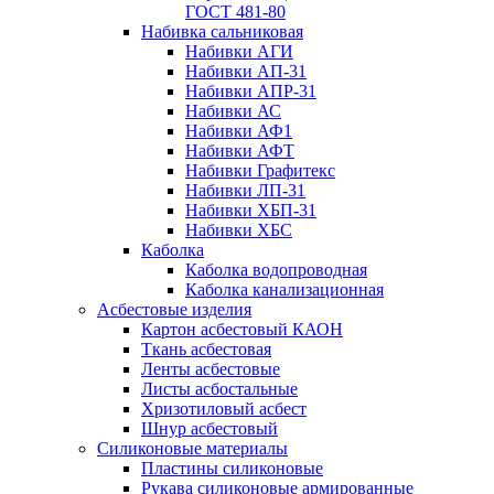
ГОСТ 481-80
Набивка сальниковая
Набивки АГИ
Набивки АП-31
Набивки АПР-31
Набивки АС
Набивки АФ1
Набивки АФТ
Набивки Графитекс
Набивки ЛП-31
Набивки ХБП-31
Набивки ХБС
Каболка
Каболка водопроводная
Каболка канализационная
Асбестовые изделия
Картон асбестовый КАОН
Ткань асбестовая
Ленты асбестовые
Листы асбостальные
Хризотиловый асбеcт
Шнур асбестовый
Силиконовые материалы
Пластины силиконовые
Рукава силиконовые армированные