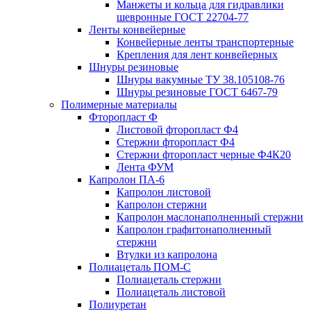
Манжеты и кольца для гидравлики
шевронные ГОСТ 22704-77
Ленты конвейерные
Конвейерные ленты транспортерные
Крепления для лент конвейерных
Шнуры резиновые
Шнуры вакумные ТУ 38.105108-76
Шнуры резиновые ГОСТ 6467-79
Полимерные материалы
Фторопласт Ф
Листовой фторопласт Ф4
Стержни фторопласт Ф4
Стержни фторопласт черные Ф4К20
Лента ФУМ
Капролон ПА-6
Капролон листовой
Капролон стержни
Капролон маслонаполненный стержни
Капролон графитонаполненный
стержни
Втулки из капролона
Полиацеталь ПОМ-С
Полиацеталь стержни
Полиацеталь листовой
Полиуретан