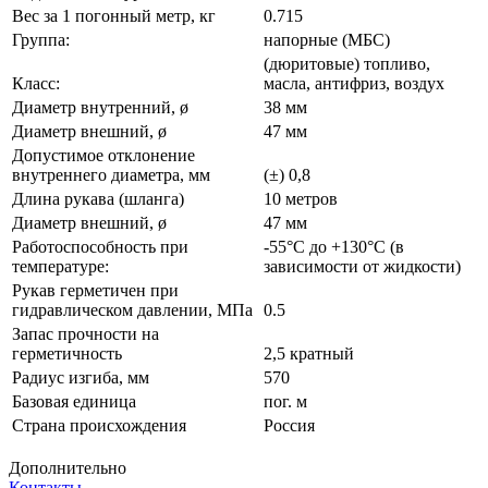
Вес за 1 погонный метр, кг
0.715
Группа:
напорные (МБС)
(дюритовые) топливо,
Класс:
масла, антифриз, воздух
Диаметр внутренний, ø
38 мм
Диаметр внешний, ø
47 мм
Допустимое отклонение
внутреннего диаметра, мм
(±) 0,8
Длина рукава (шланга)
10 метров
Диаметр внешний, ø
47 мм
Работоспособность при
-55°С до +130°С (в
температуре:
зависимости от жидкости)
Рукав герметичен при
гидравлическом давлении, МПа
0.5
Запас прочности на
герметичность
2,5 кратный
Радиус изгиба, мм
570
Базовая единица
пог. м
Страна происхождения
Россия
Дополнительно
Контакты