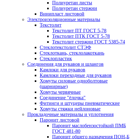
Полиуретан листы
Полиуретан стержни
Винипласт листовой
Электроизоляционные материалы
Текстолит
Текстолит ПТ ГОСТ 5-78
Текстолит ПТК ГОСТ 5-78
Текстолит стержни ГОСТ 5385-74
Стеклотекстолит СТЭФ
Стеклоткань, стеклолакоткань
Стеклопластик
Соединения для рукавов и шлангов
Камлоки для рукавов
Камлоки переходные для рукавов
Хомуты силовые одноболтовые
(шарнирные)
Хомуты червячные
Соединение "ёлочка"
Фитинги и штуцеры пневматические
Хомуты стяжки нейлоновые
Прокладочные материалы и уплотнения
Паронит листовой
Паронит маслобензостойкий ПМБ
ГОСТ 481-80
Паронит общего назначения ПОН-Б